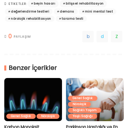
beyin hasarı
bilişsel rehabilitasyon
ETIKETLER:
değerlendirme testleri
demans
mini mental test
nörolojik rehabilitasyon
tarama testi
0
PAYLAŞIM
Benzer İçerikler
Genel Sağlık
Nörolojik
Sağlıklı Yaşam
Genel Sağlık
Nörolojik
Yaşlı Sağlığı
Karbon Monoksit
Parkinson Hastalığı ve En