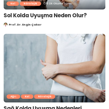
Kol
Nörolojik
5 Dk Okuma Süresi
Sol Kolda Uyuşma Neden Olur?
Prof. Dr. Engin Çakar
Posted
by
Ağrı
Kol
Nörolojik
Sağ Kolda Uyuşma Nedenleri