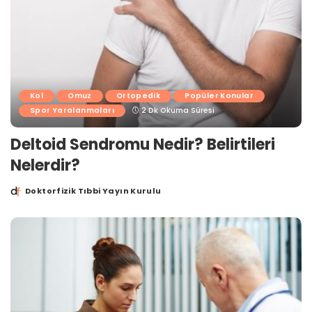
Kol
Omuz
Ortopedik
Popüler Konular
Spor Yaralanmaları
2 Dk Okuma Süresi
Deltoid Sendromu Nedir? Belirtileri
Nelerdir?
Doktorfizik Tıbbi Yayın Kurulu
Posted
by