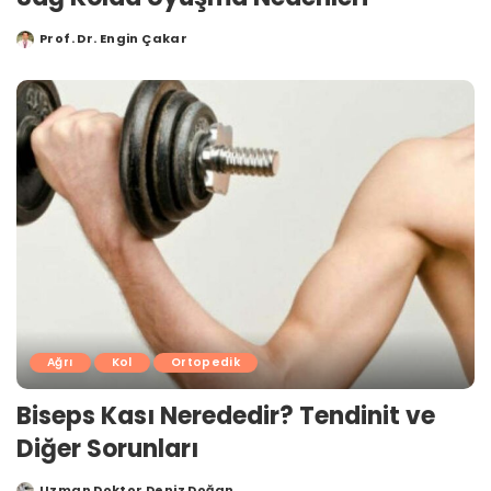
Prof. Dr. Engin Çakar
Posted
by
Ağrı
Kol
Ortopedik
Biseps Kası Nerededir? Tendinit ve
Diğer Sorunları
Uzman Doktor Deniz Doğan