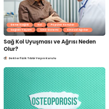
Genel Sağlık
Kol
Popüler Konular
Sağlıklı Yaşam
Sinir Sistemi
Sinirsel Ağrılar
Sağ Kol Uyuşması ve Ağrısı Neden
Olur?
Doktorfizik Tıbbi Yayın Kurulu
Posted
by