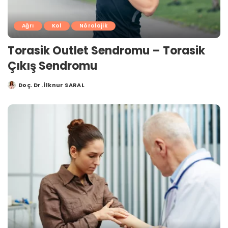
Ağrı
Kol
Nörolojik
Torasik Outlet Sendromu – Torasik
Çıkış Sendromu
Doç. Dr. İlknur SARAL
Posted
by