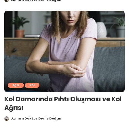
Posted
by
Ağrı
Kol
Kol Damarında Pıhtı Oluşması ve Kol
Ağrısı
Uzman Doktor Deniz Doğan
Posted
by