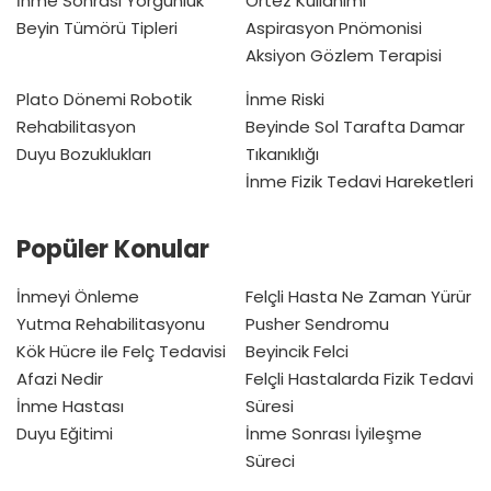
İnme Sonrası Yorgunluk
Ortez Kullanımı
Beyin Tümörü Tipleri
Aspirasyon Pnömonisi
Aksiyon Gözlem Terapisi
Plato Dönemi
Robotik
İnme Riski
Rehabilitasyon
Beyinde Sol Tarafta Damar
Duyu Bozuklukları
Tıkanıklığı
İnme Fizik Tedavi Hareketleri
Popüler Konular
İnmeyi Önleme
Felçli Hasta Ne Zaman Yürür
Yutma Rehabilitasyonu
Pusher Sendromu
Kök Hücre ile Felç Tedavisi
Beyincik Felci
Afazi Nedir
Felçli Hastalarda Fizik Tedavi
İnme Hastası
Süresi
Duyu Eğitimi
İnme Sonrası İyileşme
Süreci