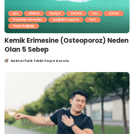
Diz
Eklem
Kalça
Kemik
Kol
Omuz
Popüler Konular
Sağlıklı Yaşam
Sırt
Yaşlı Sağlığı
Kemik Erimesine (Osteoporoz) Neden
Olan 5 Sebep
Doktorfizik Tıbbi Yayın Kurulu
Posted
by