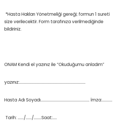
*Hasta Hakları Yönetmeliği gereği; formun 1 sureti
size verilecektir. Form tarafınıza verilmediğinde
bildiriniz.
ONAM Kendi el yazınız ile “Okuduğumu anladım”
yazınız:…………………………………………………………………..
Hasta Adı Soyadı………………………………………………… İmza:…………
Tarih: ……./……./………Saat:…..