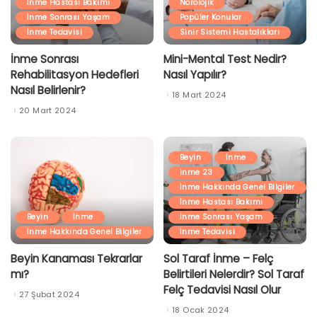
İnme Hastası Bakımı
Nörolojik
İnme Sonrası Yaşam
Popüler Konular
İnme Tedavisi
Sinir Sistemi Hastalıkları
İnme Sonrası
Mini-Mental Test Nedir?
Rehabilitasyon Hedefleri
Nasıl Yapılır?
Nasıl Belirlenir?
18 Mart 2024
20 Mart 2024
Beyin
İnme
inme 23
İnme Hakkında Genel Bilgiler
İnme Hastası Bakımı
Beyin
İnme
İnme Sonrası Yaşam
İnme Hakkında Genel Bilgiler
İnme Tedavisi
Beyin Kanaması Tekrarlar
Sol Taraf İnme – Felç
mı?
Belirtileri Nelerdir? Sol Taraf
Felç Tedavisi Nasıl Olur
27 Şubat 2024
18 Ocak 2024