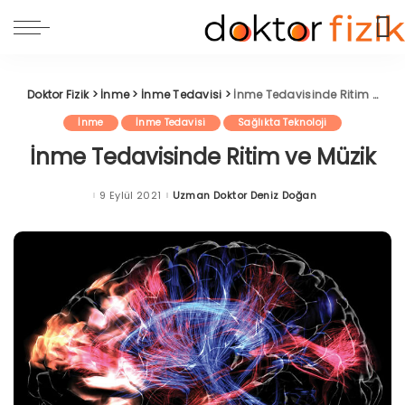
Doktor Fizik
>
İnme
>
İnme Tedavisi
>
İnme Tedavisinde Ritim ve Müzik
İnme
İnme Tedavisi
Sağlıkta Teknoloji
İnme Tedavisinde Ritim ve Müzik
9 Eylül 2021
Uzman Doktor Deniz Doğan
Posted
by