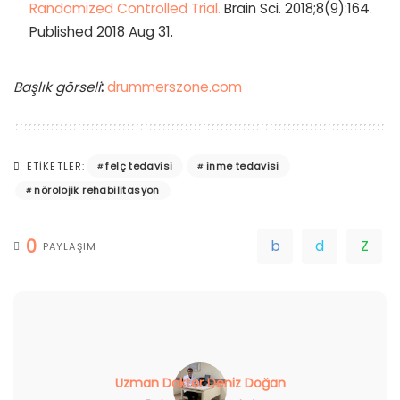
Randomized Controlled Trial.
Brain Sci. 2018;8(9):164.
Published 2018 Aug 31.
Başlık görseli
:
drummerszone.com
felç tedavisi
inme tedavisi
ETIKETLER:
nörolojik rehabilitasyon
0
PAYLAŞIM
Uzman Doktor Deniz Doğan