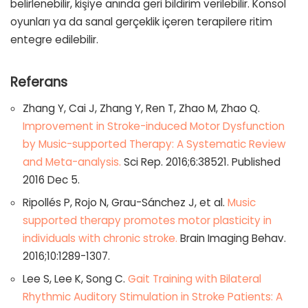
belirlenebilir, kişiye anında geri bildirim verilebilir. Konsol
oyunları ya da sanal gerçeklik içeren terapilere ritim
entegre edilebilir.
Referans
Zhang Y, Cai J, Zhang Y, Ren T, Zhao M, Zhao Q.
Improvement in Stroke-induced Motor Dysfunction
by Music-supported Therapy: A Systematic Review
and Meta-analysis.
Sci Rep. 2016;6:38521. Published
2016 Dec 5.
Ripollés P, Rojo N, Grau-Sánchez J, et al.
Music
supported therapy promotes motor plasticity in
individuals with chronic stroke.
Brain Imaging Behav.
2016;10:1289-1307.
Lee S, Lee K, Song C.
Gait Training with Bilateral
Rhythmic Auditory Stimulation in Stroke Patients: A