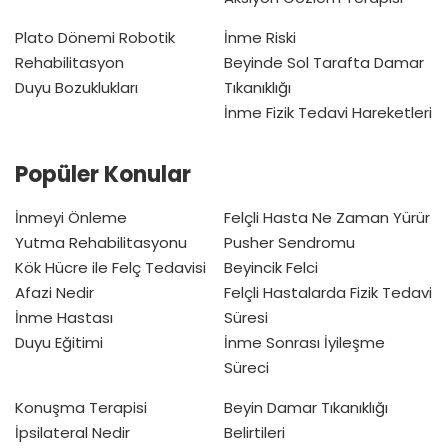
Plato Dönemi
Robotik
İnme Riski
Rehabilitasyon
Beyinde Sol Tarafta Damar
Duyu Bozuklukları
Tıkanıklığı
İnme Fizik Tedavi Hareketleri
Popüler Konular
İnmeyi Önleme
Felçli Hasta Ne Zaman Yürür
Yutma Rehabilitasyonu
Pusher Sendromu
Kök Hücre ile Felç Tedavisi
Beyincik Felci
Afazi Nedir
Felçli Hastalarda Fizik Tedavi
İnme Hastası
Süresi
Duyu Eğitimi
İnme Sonrası İyileşme
Süreci
Konuşma Terapisi
Beyin Damar Tıkanıklığı
İpsilateral Nedir
Belirtileri