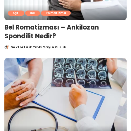
Ağrı
Bel
Romatizma
Bel Romatizması – Ankilozan
Spondilit Nedir?
Doktorfizik Tıbbi Yayın Kurulu
Posted
by