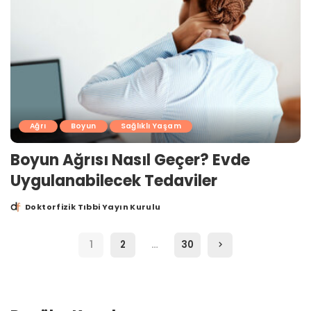
Ağrı
Boyun
Sağlıklı Yaşam
Boyun Ağrısı Nasıl Geçer? Evde
Uygulanabilecek Tedaviler
Doktorfizik Tıbbi Yayın Kurulu
Posted
by
1
2
…
30