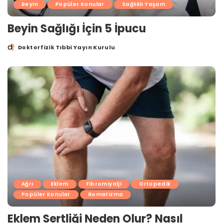
Beyin
Popüler Konular
Sağlıklı Yaşam
Beyin Sağlığı İçin 5 İpucu
Doktorfizik Tıbbi Yayın Kurulu
Posted
by
Ağrı
Eklem
Fibromiyalji
Ortopedik
Popüler Konular
Romatizma
Eklem Sertliği Neden Olur? Nasıl