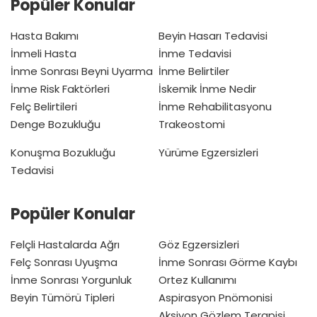
Popüler Konular
Hasta Bakımı
Beyin Hasarı Tedavisi
İnmeli Hasta
İnme Tedavisi
İnme Sonrası Beyni Uyarma
İnme Belirtiler
İnme Risk Faktörleri
İskemik İnme Nedir
Felç Belirtileri
İnme Rehabilitasyonu
Denge Bozukluğu
Trakeostomi
Konuşma Bozukluğu
Yürüme Egzersizleri
Tedavisi
Popüler Konular
Felçli Hastalarda Ağrı
Göz Egzersizleri
Felç Sonrası Uyuşma
İnme Sonrası Görme Kaybı
İnme Sonrası Yorgunluk
Ortez Kullanımı
Beyin Tümörü Tipleri
Aspirasyon Pnömonisi
Aksiyon Gözlem Terapisi