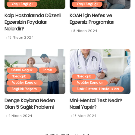
Yaşlı Sağlığı
Yaşlı Sağlığı
Kalp Hastalarında Düzenli
KOAH İçin Nefes ve
Egzersizin Faydaları
Egzersiz Programları
Nelerdir?
8 Nisan 2024
18 Nisan 2024
Genel Sağlık
İnme
Nörolojik
Nörolojik
Popüler Konular
Popüler Konular
Sağlıklı Yaşam
Sinir Sistemi Hastalıkları
Denge Kaybına Neden
Mini-Mental Test Nedir?
Olan 5 Sağlık Problemi
Nasıl Yapılır?
4 Nisan 2024
18 Mart 2024