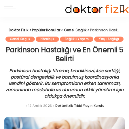
Doktor Fizik
>
Popüler Konular
>
Genel Sağlık
>
Parkinson Hastalığı ve En Önemli 5 Belirti
Genel Sağlık
Nörolojik
Sağlıklı Yaşam
Yaşlı Sağlığı
Parkinson Hastalığı ve En Önemli 5
Belirti
Parkinson hastalığı titreme, bradikinezi, kas sertliği,
postüral dengesizlik ve bozulmuş koordinasyonla
kendini gösterir. Bu semptomların erken tanınması,
zamanında müdahale ve durumun etkili yönetimi için
oldukça önemlidir.
12 Aralık 2023
Doktorfizik Tıbbi Yayın Kurulu
Posted
by