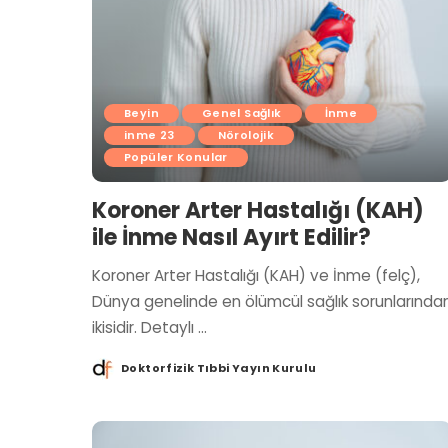
Beyin
Genel Sağlık
İnme
inme 23
Nörolojik
Popüler Konular
Koroner Arter Hastalığı (KAH)
ile İnme Nasıl Ayırt Edilir?
Koroner Arter Hastalığı (KAH) ve İnme (felç),
Dünya genelinde en ölümcül sağlık sorunlarında
ikisidir. Detaylı
...
Doktorfizik Tıbbi Yayın Kurulu
Posted
by