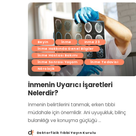
Beyin
İnme
inme 23
İnme Hakkında Genel Bilgiler
İnme Hastası Bakımı
İnme Sonrası Yaşam
İnme Tedavisi
Nörolojik
İnmenin Uyarıcı İşaretleri
Nelerdir?
İnmenin belirtilerini tanımak, erken tıbbi
müdahale için önemlidir. Ani uyuşukluk, bilinç
bulanıklığı ve konuşma güçlüğü
...
Doktorfizik Tıbbi Yayın Kurulu
Posted