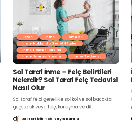
Beyin
İnme
inme 23
İnme Hakkında Genel Bilgiler
İnme Hastası Bakımı
İnme Sonrası Yaşam
İnme Tedavisi
Sol Taraf İnme – Felç Belirtileri
Nelerdir? Sol Taraf Felç Tedavisi
Nasıl Olur
Sol taraf felci genellikle sol kol ve sol bacakta
güçsüzlük veya felç, konuşma ve dil
...
Doktorfizik Tıbbi Yayın Kurulu
Posted
by