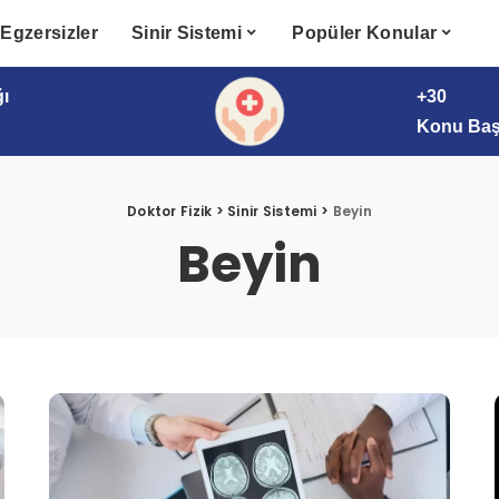
Egzersizler
Sinir Sistemi
Popüler Konular
ğı
+30
Konu Başl
Doktor Fizik
>
Sinir Sistemi
>
Beyin
Beyin