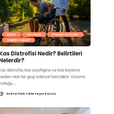
Beyin
Nörolojik
Popüler Konular
Sağlıklı Yaşam
Kas Distrofisi Nedir? Belirtileri
Nelerdir?
Kas distrofisi, kas zayıflığına ve kas kaybına
neden olan bir grup kalıtsal hastalıktır. Yürüme
zorluğu
...
Doktorfizik Tıbbi Yayın Kurulu
Posted
by