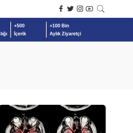
+500
+100 Bin
ığı
İçerik
Aylık Ziyaretçi