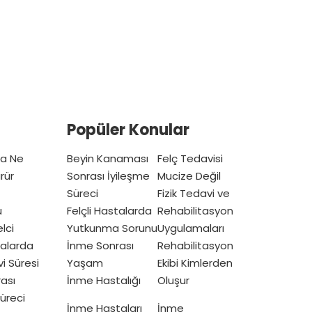
Popüler Konular
ta Ne
Beyin Kanaması
Felç Tedavisi
rür
Sonrası İyileşme
Mucize Değil
Süreci
Fizik Tedavi ve
u
Felçli Hastalarda
Rehabilitasyon
lci
Yutkunma Sorunu
Uygulamaları
talarda
İnme Sonrası
Rehabilitasyon
vi Süresi
Yaşam
Ekibi Kimlerden
ası
İnme Hastalığı
Oluşur
üreci
İnme Hastaları
İnme