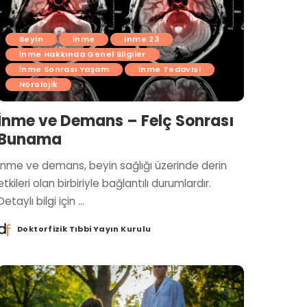
Beyin
İnme
inme 23
İnme Hakkında Genel Bilgiler
İnme Sonrası Yaşam
İnme Tedavisi
Nörolojik
İnme ve Demans – Felç Sonrası
Bunama
İnme ve demans, beyin sağlığı üzerinde derin
etkileri olan birbiriyle bağlantılı durumlardır.
Detaylı bilgi için
...
Doktorfizik Tıbbi Yayın Kurulu
Posted
by