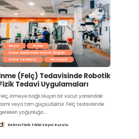
Beyin
İnme
İnme Hakkında Genel Bilgiler
İnme Tedavisi
Nörolojik
İnme (Felç) Tedavisinde Robotik
Fizik Tedavi Uygulamaları
Felç, inmeye bağlı oluşan bir vücut yarısındaki
kısmi veya tam güçsüzlüktür. Felç tedavisinde
gereken yoğunluğa
...
Doktorfizik Tıbbi Yayın Kurulu
Posted
by