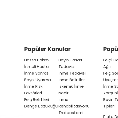
by
Popüler Konular
Popü
Hasta Bakımı
Beyin Hasarı
Felçli 
İnmeli Hasta
Tedavisi
Ağrı
İnme Sonrası
İnme Tedavisi
Felç So
Beyni Uyarma
İnme Belirtiler
Uyuşm
İnme Risk
İskemik İnme
İnme So
Faktörleri
Nedir
Yorgunl
Felç Belirtileri
İnme
Beyin 
Denge Bozukluğu
Rehabilitasyonu
Tipleri
Trakeostomi
Plato 