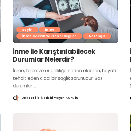
Beyin
İnme
İnme Hakkında Genel Bilgiler
Nörolojik
İnme ile Karıştırılabilecek
Durumlar Nelerdir?
İnme, felce ve engelliliğe neden olabilen, hayatı
tehdit eden ciddi bir sağlık sorunudur. Bazı
durumlar
...
Doktorfizik Tıbbi Yayın Kurulu
Posted
by