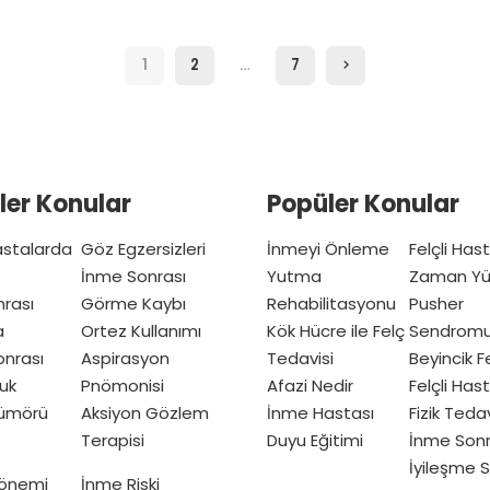
1
2
…
7
ler Konular
Popüler Konular
Hastalarda
Göz Egzersizleri
İnmeyi Önleme
Felçli Has
İnme Sonrası
Yutma
Zaman Yü
nrası
Görme Kaybı
Rehabilitasyonu
Pusher
a
Ortez Kullanımı
Kök Hücre ile Felç
Sendrom
nrası
Aspirasyon
Tedavisi
Beyincik Fe
uk
Pnömonisi
Afazi Nedir
Felçli Has
Tümörü
Aksiyon Gözlem
İnme Hastası
Fizik Teda
Terapisi
Duyu Eğitimi
İnme Sonr
İyileşme S
Dönemi
İnme Riski