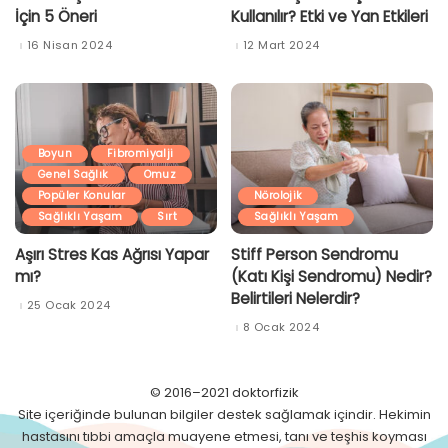
İçin 5 Öneri
Kullanılır? Etki ve Yan Etkileri
16 Nisan 2024
12 Mart 2024
Boyun
Fibromiyalji
Genel Sağlık
Omuz
Popüler Konular
Nörolojik
Sağlıklı Yaşam
Sırt
Sağlıklı Yaşam
Aşırı Stres Kas Ağrısı Yapar
Stiff Person Sendromu
mı?
(Katı Kişi Sendromu) Nedir?
Belirtileri Nelerdir?
25 Ocak 2024
8 Ocak 2024
© 2016–2021 doktorfizik
Site içeriğinde bulunan bilgiler destek sağlamak içindir. Hekimin
hastasını tıbbi amaçla muayene etmesi, tanı ve teşhis koyması