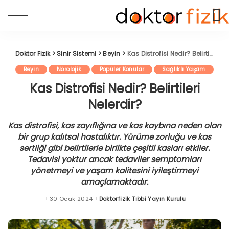
Doktor Fizik
>
Sinir Sistemi
>
Beyin
>
Kas Distrofisi Nedir? Belirtileri Nelerdir?
Beyin
Nörolojik
Popüler Konular
Sağlıklı Yaşam
Kas Distrofisi Nedir? Belirtileri
Nelerdir?
Kas distrofisi, kas zayıflığına ve kas kaybına neden olan
bir grup kalıtsal hastalıktır. Yürüme zorluğu ve kas
sertliği gibi belirtilerle birlikte çeşitli kasları etkiler.
Tedavisi yoktur ancak tedaviler semptomları
yönetmeyi ve yaşam kalitesini iyileştirmeyi
amaçlamaktadır.
30 Ocak 2024
Doktorfizik Tıbbi Yayın Kurulu
Posted
by