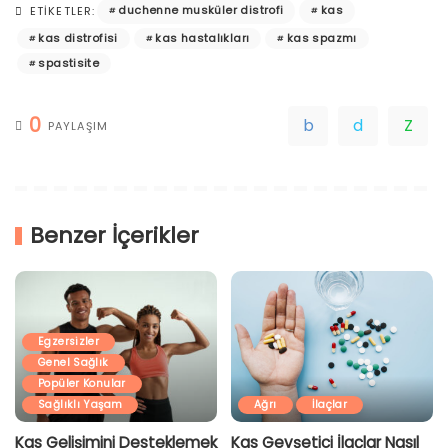
duchenne musküler distrofi
kas
ETIKETLER:
kas distrofisi
kas hastalıkları
kas spazmı
spastisite
0
PAYLAŞIM
Benzer İçerikler
Egzersizler
Genel Sağlık
Popüler Konular
Sağlıklı Yaşam
Ağrı
İlaçlar
Kas Gelişimini Desteklemek
Kas Gevşetici İlaçlar Nasıl