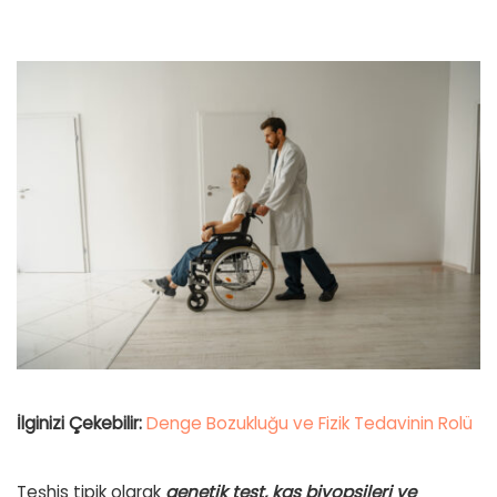
İlginizi Çekebilir:
Denge Bozukluğu ve Fizik Tedavinin Rolü
Teşhis tipik olarak
genetik test, kas biyopsileri ve