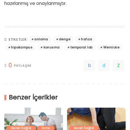
hazırlanmış ve onaylanmıştır.
anlama
denge
hafıza
ETIKETLER:
hipokampus
konusma
temporal lob
Wernicke
0
PAYLAŞIM
Benzer İçerikler
Genel Sağlık
İnme
Genel Sağlık