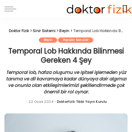
Doktor Fizik
>
Sinir Sistemi
>
Beyin
>
Temporal Lob Hakkında Bilinmesi Gereken 4 Şey
Beyin
Popüler Konular
Temporal Lob Hakkında Bilinmesi
Gereken 4 Şey
Temporal lob, hafıza oluşumu ve işitsel işlemeden yüz
tanıma ve dil kavramaya kadar dünyaya dair algımızı
ve onunla olan etkileşimlerimizi şekillendirmede çok
önemli bir rol oynar.
22 Ocak 2024
Doktorfizik Tıbbi Yayın Kurulu
Posted
by