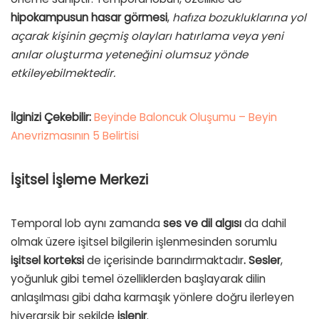
hipokampusun
hasar görmesi
,
hafıza bozukluklarına yol
açarak kişinin geçmiş olayları hatırlama veya yeni
anılar oluşturma yeteneğini olumsuz yönde
etkileyebilmektedir.
İlginizi Çekebilir:
Beyinde Baloncuk Oluşumu – Beyin
Anevrizmasının 5 Belirtisi
İşitsel İşleme Merkezi
Temporal lob aynı zamanda
ses ve dil algısı
da dahil
olmak üzere işitsel bilgilerin işlenmesinden sorumlu
işitsel korteksi
de içerisinde barındırmaktadır
. Sesler
,
yoğunluk gibi temel özelliklerden başlayarak dilin
anlaşılması gibi daha karmaşık yönlere doğru ilerleyen
hiyerarşik bir şekilde
işlenir
.