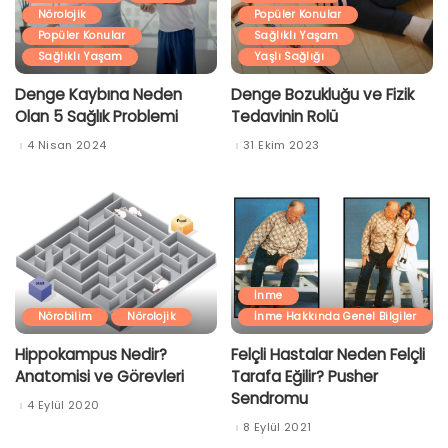
Nörolojik
Popüler Konular
Popüler Konular
Sağlıklı Yaşam
Sağlıklı Yaşam
Yaşlı Sağlığı
Denge Kaybına Neden
Denge Bozukluğu ve Fizik
Olan 5 Sağlık Problemi
Tedavinin Rolü
4 Nisan 2024
31 Ekim 2023
İnme
Nörobilim
Nörolojik
İnme Hakkında Genel Bilgiler
Hippokampus Nedir?
Felçli Hastalar Neden Felçli
Anatomisi ve Görevleri
Tarafa Eğilir? Pusher
Sendromu
4 Eylül 2020
8 Eylül 2021