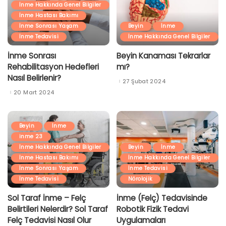
İnme Hakkında Genel Bilgiler
İnme Hastası Bakımı
İnme Sonrası Yaşam
Beyin
İnme
İnme Tedavisi
İnme Hakkında Genel Bilgiler
İnme Sonrası
Beyin Kanaması Tekrarlar
Rehabilitasyon Hedefleri
mı?
Nasıl Belirlenir?
27 Şubat 2024
20 Mart 2024
Beyin
İnme
inme 23
İnme Hakkında Genel Bilgiler
Beyin
İnme
İnme Hastası Bakımı
İnme Hakkında Genel Bilgiler
İnme Sonrası Yaşam
İnme Tedavisi
İnme Tedavisi
Nörolojik
Sol Taraf İnme – Felç
İnme (Felç) Tedavisinde
Belirtileri Nelerdir? Sol Taraf
Robotik Fizik Tedavi
Felç Tedavisi Nasıl Olur
Uygulamaları