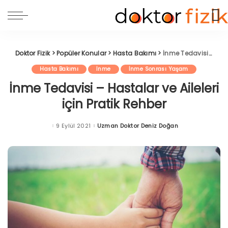
Doktor Fizik
>
Popüler Konular
>
Hasta Bakımı
>
İnme Tedavisi – Hastalar ve Aileleri için Pratik Rehber
Hasta Bakımı
İnme
İnme Sonrası Yaşam
İnme Tedavisi – Hastalar ve Aileleri
için Pratik Rehber
9 Eylül 2021
Uzman Doktor Deniz Doğan
Posted
by