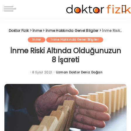
Doktor Fizik
>
İnme
>
İnme Hakkında Genel Bilgiler
>
İnme Riski Altında Olduğunuzun 8 İşareti
İnme
İnme Hakkında Genel Bilgiler
İnme Riski Altında Olduğunuzun
8 İşareti
8 Eylül 2021
Uzman Doktor Deniz Doğan
Posted
by