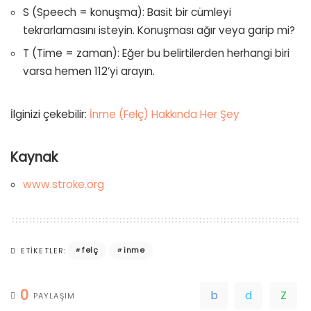
S (Speech = konuşma): Basit bir cümleyi
tekrarlamasını isteyin. Konuşması ağır veya garip mi?
T (Time = zaman): Eğer bu belirtilerden herhangi biri
varsa hemen 112’yi arayın.
İlginizi çekebilir:
İnme (Felç) Hakkında Her Şey
Kaynak
www.stroke.org
felç
inme
ETIKETLER:
0
PAYLAŞIM