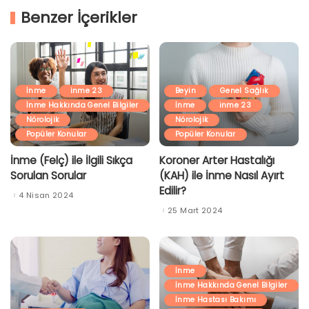
Benzer İçerikler
İnme
inme 23
Beyin
Genel Sağlık
İnme Hakkında Genel Bilgiler
İnme
inme 23
Nörolojik
Nörolojik
Popüler Konular
Popüler Konular
İnme (Felç) ile İlgili Sıkça
Koroner Arter Hastalığı
Sorulan Sorular
(KAH) ile İnme Nasıl Ayırt
Edilir?
4 Nisan 2024
25 Mart 2024
İnme
İnme Hakkında Genel Bilgiler
İnme Hastası Bakımı