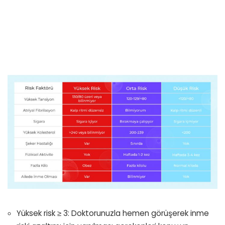
Yüksek risk ≥ 3: Doktorunuzla hemen görüşerek inme