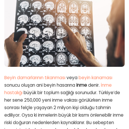
Beyin damarlarının tıkanması
veya
beyin kanaması
sonucu oluşan ani beyin hasarına
inme
denir.
İnme
hastalığı
büyük bir toplum sağlığı sorunudur. Türkiye’de
her sene 250,000 yeni inme vakası görülürken inme
sonrası felçle yaşayan 2 milyon kişi olduğu tahmin
ediliyor. Oysa ki inmelerin büyük bir kısmı önlenebilir inme
riski doğuran nedenlerden kaynaklanır. Bu sebepten