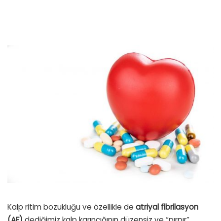
Kalp ritim bozukluğu ve özellikle de
atriyal fibrilasyon
(AF)
dediğimiz kalp karıncığının düzensiz ve “pırpır”