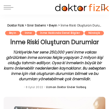
Doktor Fizik
>
Sinir Sistemi
>
Beyin
>
İnme Riski Oluşturan Durumlar
Beyin
İnme
İnme Hakkında Genel Bilgiler
Nörolojik
İnme Riski Oluşturan Durumlar
Türkiye’de her sene 250,000 yeni inme vakası
görülürken inme sonrası felçle yaşayan 2 milyon kişi
olduğu tahmin ediliyor. Oysa ki inmelerin büyük bir
kısmı önlenebilir nedenlerden kaynaklanır. Bu sebepten
inme için risk oluşturan durumları bilmek ve bu
durumları yönetebilmek çok önemlidir.
8 Eylül 2022
Uzman Doktor Ender Salbaş
Posted
by