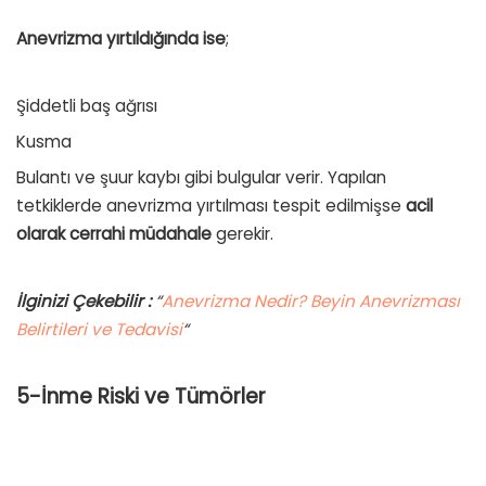
Anevrizma yırtıldığında ise
;
Şiddetli baş ağrısı
Kusma
Bulantı ve şuur kaybı gibi bulgular verir. Yapılan
tetkiklerde anevrizma yırtılması tespit edilmişse
acil
olarak
cerrahi müdahale
gerekir.
İlginizi Çekebilir :
“
Anevrizma Nedir? Beyin Anevrizması
Belirtileri ve Tedavisi
“
5-
İnme Ris
ki ve Tümörler