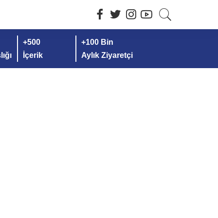
+500
+100 Bin
ığı
İçerik
Aylık Ziyaretçi