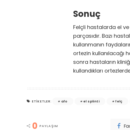
Sonuç
Felçli hastalarda el ve
parçasıdır. Bazı hasta
kullanmanın faydaları
ortezin kullanılacağı h
sonra hastaların klini
kullandıkları ortezlerde
afo
el splinti
felç
ETIKETLER:
0
Fa
PAYLAŞIM