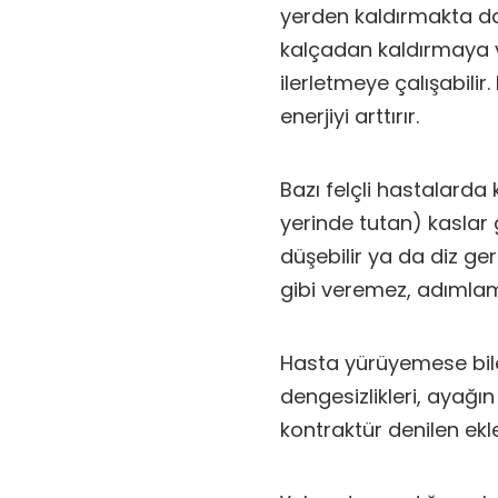
yerden kaldırmakta da
kalçadan kaldırmaya 
ilerletmeye çalışabili
enerjiyi arttırır.
Bazı felçli hastalarda 
yerinde tutan) kaslar 
düşebilir ya da diz geri
gibi veremez, adımlam
Hasta yürüyemese bile
dengesizlikleri, ayağ
kontraktür denilen eklem