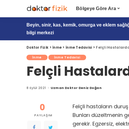
Bölgeye Göre Ara
Beyin, sinir, kas, kemik, omurga ve eklem sağlı
bilgi merkezi
Doktor Fizik
>
İnme
>
İnme Tedavisi
>
Felçli Hastalard
İnme
İnme Tedavisi
Felçli Hastalar
8 Eylül 2021
Uzman Doktor Deniz Doğan
Posted
by
0
Felçli hastaların duru
Bunları düzeltmenin ge
PAYLAŞIM
gerekir. Egzersiz, elek