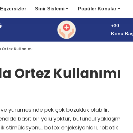
Egzersizler
Sinir Sistemi
Popüler Konular
ğı
+30
Konu Başl
a Ortez Kullanımı
da Ortez Kullanımı
ş ve yürümesinde pek çok bozukluk olabilir.
nelde basit bir yolu yoktur, bütüncül yaklaşım
trik stimülasyonu, botox enjeksiyonları, robotik