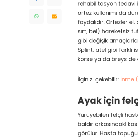
rehabilitasyon tedavi i
ortez kullanımı da du
faydalıdır. Ortezler e
sırt, bel) hareketsiz 
gibi değişik amaçlarla 
Splint, atel gibi farklı
korse ya da breys de d
İlginizi çekebilir:
İnme (
Ayak için fel
Yürüyebilen felçli has
baldır arkasındaki kas
görülür. Hasta topuğu