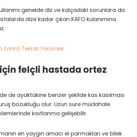
kullanımı genelde diz ve kalçadaki sorunlara da
hastalarda dize kadar çıkan KAFO kulanımına
z.
n Sonra Tekrar Yürümek
i için felçli hastada ortez
rinde de ayaktakine benzer şekilde kas kasılması
duruş bozukluğu olur. Uzun süre müdahale
lemlerinde kısıtlanma gelişebilir.
anmanın en yaygın amacı el parmakları ve bilek