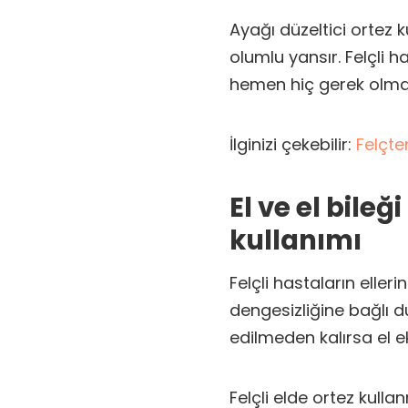
Ayağı düzeltici ortez 
olumlu yansır. Felçli 
hemen hiç gerek olma
İlginizi çekebilir:
Felçte
El ve el bileğ
kullanımı
Felçli hastaların elle
dengesizliğine bağlı 
edilmeden kalırsa el ek
Felçli elde ortez kull