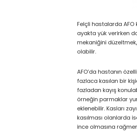
Felçli hastalarda AFO 
ayakta yük verirken d
mekaniğini düzeltmek,
olabilir.
AFO’da hastanın özellik
fazlaca kasılan bir ki
fazladan kayış konulab
örneğin parmaklar yu
eklenebilir. Kasları zay
kasılması olanlarda ise
ince olmasına rağmen 