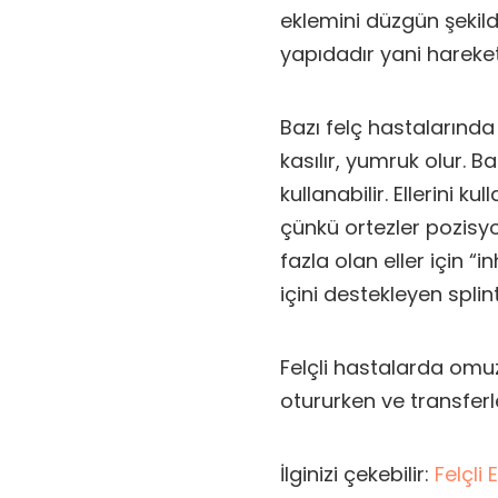
eklemini düzgün şekild
yapıdadır yani hareketl
Bazı felç hastalarında
kasılır, yumruk olur. B
kullanabilir. Ellerini 
çünkü ortezler pozisyo
fazla olan eller için “i
içini destekleyen splintl
Felçli hastalarda omuz
otururken ve transferle
İlginizi çekebilir:
Felçli 