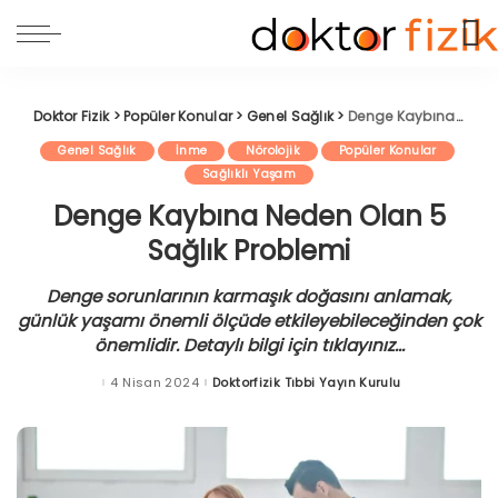
Doktor Fizik
>
Popüler Konular
>
Genel Sağlık
>
Denge Kaybına Neden Olan 5 Sağlık Problemi
Genel Sağlık
İnme
Nörolojik
Popüler Konular
Sağlıklı Yaşam
Denge Kaybına Neden Olan 5
Sağlık Problemi
Denge sorunlarının karmaşık doğasını anlamak,
günlük yaşamı önemli ölçüde etkileyebileceğinden çok
önemlidir. Detaylı bilgi için tıklayınız...
4 Nisan 2024
Doktorfizik Tıbbi Yayın Kurulu
Posted
by