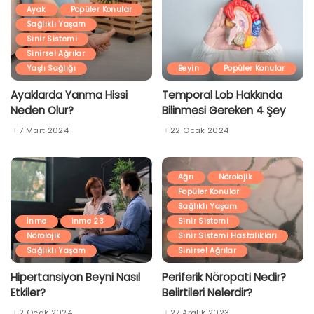
Ayak
Popüler Konular
Sağlıklı Yaşam
Sinir Sistemi
Sinirsel Ağrılar
Yaşlı Sağlığı
Beyin
Popüler Konular
Ayaklarda Yanma Hissi
Temporal Lob Hakkında
Neden Olur?
Bilinmesi Gereken 4 Şey
7 Mart 2024
22 Ocak 2024
Ağrı
Nörolojik
Popüler Konular
Sağlıklı Yaşam
İnme
inme 23
Sinir Sistemi
Nörolojik
Sinir Sistemi Hastalıkları
Sağlıklı Yaşam
Sinirsel Ağrılar
Hipertansiyon Beyni Nasıl
Periferik Nöropati Nedir?
Etkiler?
Belirtileri Nelerdir?
2 Ocak 2024
27 Aralık 2023