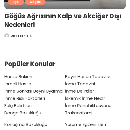
Ağrı
Göğüs
Göğüs Ağrısının Kalp ve Akciğer Dışı
Nedenleri
DoktorFizik
Posted
by
Popüler Konular
Hasta Bakımı
Beyin Hasarı Tedavisi
İnmeli Hasta
İnme Tedavisi
İnme Sonrası Beyni Uyarma
İnme Belirtiler
İnme Risk Faktörleri
İskemik İnme Nedir
Felç Belirtileri
İnme Rehabilitasyonu
Denge Bozukluğu
Trakeostomi
Konuşma Bozukluğu
Yürüme Egzersizleri