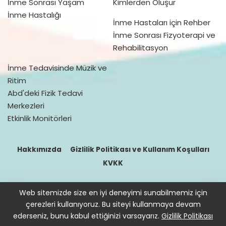
İnme Sonrası Yaşam
Kimlerden Oluşur
İnme Hastalığı
İnme Hastaları için Rehber
İnme Sonrası Fizyoterapi ve
Rehabilitasyon
İnme Tedavisinde Müzik ve
Ritim
Abd'deki Fizik Tedavi
Merkezleri
Etkinlik Monitörleri
Hakkımızda
Gizlilik Politikası ve Kullanım Koşulları
KVKK
Web sitemizde size en iyi deneyimi sunabilmemiz için
© 2016–2021 doktorfizik
çerezleri kullanıyoruz. Bu siteyi kullanmaya devam
Site içeriğinde bulunan bilgiler destek sağlamak içindir. Hekimin
ederseniz, bunu kabul ettiğinizi varsayarız.
Gizlilik Politikası
hastasını tıbbi amaçla muayene etmesi, tanı ve teşhis koyması