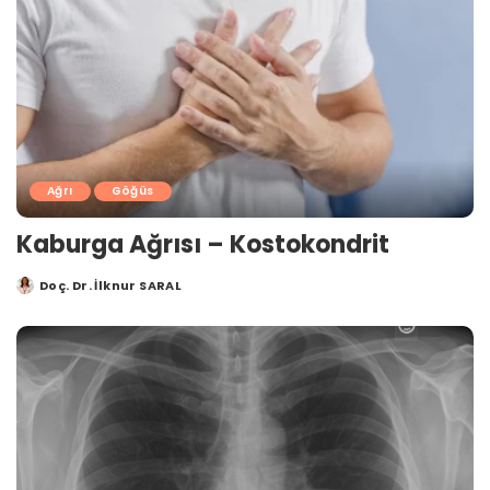
Ağrı
Göğüs
Kaburga Ağrısı – Kostokondrit
Doç. Dr. İlknur SARAL
Posted
by