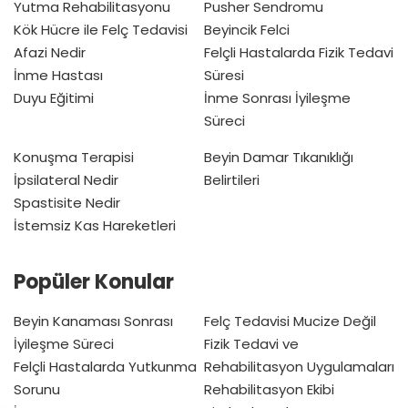
Yutma Rehabilitasyonu
Pusher Sendromu
Kök Hücre ile Felç Tedavisi
Beyincik Felci
Afazi Nedir
Felçli Hastalarda Fizik Tedavi
İnme Hastası
Süresi
Duyu Eğitimi
İnme Sonrası İyileşme
Süreci
Konuşma Terapisi
Beyin Damar Tıkanıklığı
İpsilateral Nedir
Belirtileri
Spastisite Nedir
İstemsiz Kas Hareketleri
Popüler Konular
Beyin Kanaması Sonrası
Felç Tedavisi Mucize Değil
İyileşme Süreci
Fizik Tedavi ve
Felçli Hastalarda Yutkunma
Rehabilitasyon Uygulamaları
Sorunu
Rehabilitasyon Ekibi