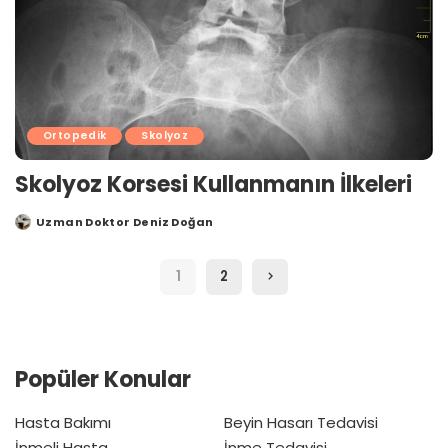
Ortopedik
Skolyoz
Skolyoz Korsesi Kullanmanın İlkeleri
Uzman Doktor Deniz Doğan
Posted
by
1
2
Popüler Konular
Hasta Bakımı
Beyin Hasarı Tedavisi
İnmeli Hasta
İnme Tedavisi