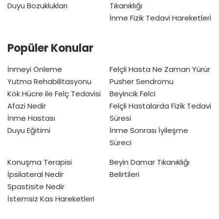
Duyu Bozuklukları
Tıkanıklığı
İnme Fizik Tedavi Hareketleri
Popüler Konular
İnmeyi Önleme
Felçli Hasta Ne Zaman Yürür
Yutma Rehabilitasyonu
Pusher Sendromu
Kök Hücre ile Felç Tedavisi
Beyincik Felci
Afazi Nedir
Felçli Hastalarda Fizik Tedavi
İnme Hastası
Süresi
Duyu Eğitimi
İnme Sonrası İyileşme
Süreci
Konuşma Terapisi
Beyin Damar Tıkanıklığı
İpsilateral Nedir
Belirtileri
Spastisite Nedir
İstemsiz Kas Hareketleri