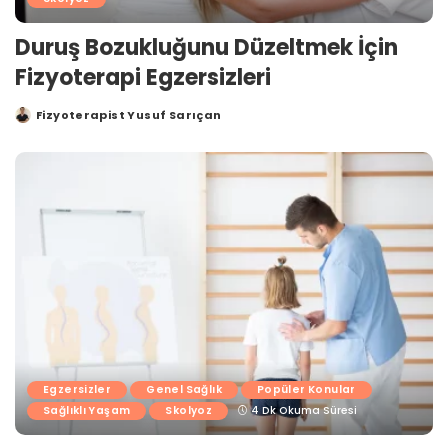
Duruş Bozukluğunu Düzeltmek İçin
Fizyoterapi Egzersizleri
Fizyoterapist Yusuf Sarıçan
Posted
by
Egzersizler
Genel Sağlık
Popüler Konular
Sağlıklı Yaşam
Skolyoz
4 Dk Okuma Süresi