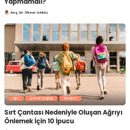
Yapmamalı?
Doç. Dr. İlknur SARAL
Posted
by
Ağrı
Çocuk Sağlığı
Skolyoz
Sırt Çantası Nedeniyle Oluşan Ağrıyı
Önlemek İçin 10 İpucu