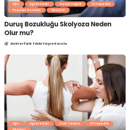
Ağrı
Egzersizler
Genel Sağlık
Ortopedik
Popüler Konular
Skolyoz
Duruş Bozukluğu Skolyoza Neden
Olur mu?
Doktorfizik Tıbbi Yayın Kurulu
Posted
by
Ağrı
Egzersizler
Fizik Tedavi
Ortopedik
Skolyoz