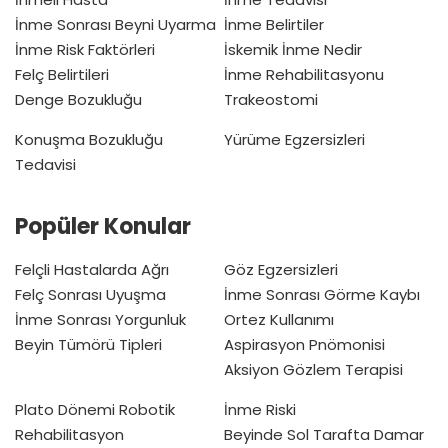
İnme Sonrası Beyni Uyarma
İnme Belirtiler
İnme Risk Faktörleri
İskemik İnme Nedir
Felç Belirtileri
İnme Rehabilitasyonu
Denge Bozukluğu
Trakeostomi
Konuşma Bozukluğu
Yürüme Egzersizleri
Tedavisi
Popüler Konular
Felçli Hastalarda Ağrı
Göz Egzersizleri
Felç Sonrası Uyuşma
İnme Sonrası Görme Kaybı
İnme Sonrası Yorgunluk
Ortez Kullanımı
Beyin Tümörü Tipleri
Aspirasyon Pnömonisi
Aksiyon Gözlem Terapisi
Plato Dönemi
Robotik
İnme Riski
Rehabilitasyon
Beyinde Sol Tarafta Damar