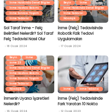
İnme Hakkında Genel Bilgiler
Beyin
İnme
İnme Hastası Bakımı
İnme Hakkında Genel Bilgiler
İnme Sonrası Yaşam
İnme Tedavisi
İnme Tedavisi
Nörolojik
Sol Taraf İnme – Felç
İnme (Felç) Tedavisinde
Belirtileri Nelerdir? Sol Taraf
Robotik Fizik Tedavi
Felç Tedavisi Nasıl Olur
Uygulamaları
18 Ocak 2024
17 Ocak 2024
Beyin
İnme
inme 23
İnme Hakkında Genel Bilgiler
İnme Hastası Bakımı
İnme Sonrası Yaşam
İnme Tedavisi
Nörolojik
İnme
İnme Tedavisi
İnmenin Uyarıcı İşaretleri
İnme (Felç) Tedavisinde
Nelerdir?
Fark Yaratan 10 Nokta
16 Ocak 2024
12 Ocak 2023