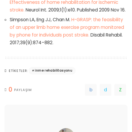
Effectiveness of home rehabilitation for ischemic
stroke.
Neurol Int. 2009;1(1):e10. Published 2009 Nov 16.
Simpson LA, Eng JJ, Chan M.
H-GRASP: the feasibility
of an upper limb home exercise program monitored
by phone for individuals post stroke.
Disabil Rehabil.
2017;39(9):874–882.
inme rehabilitasyonu
ETIKETLER:
0
PAYLAŞIM