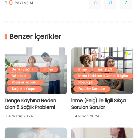
0
PAYLAŞIM
Benzer İçerikler
Genel Sağlık
İnme
İnme
inme 23
Nörolojik
İnme Hakkında Genel Bilgiler
Popüler Konular
Nörolojik
Sağlıklı Yaşam
Popüler Konular
Denge Kaybına Neden
İnme (Felç) ile İlgili Sıkça
Olan 5 Sağlık Problemi
Sorulan Sorular
4 Nisan 2024
4 Nisan 2024