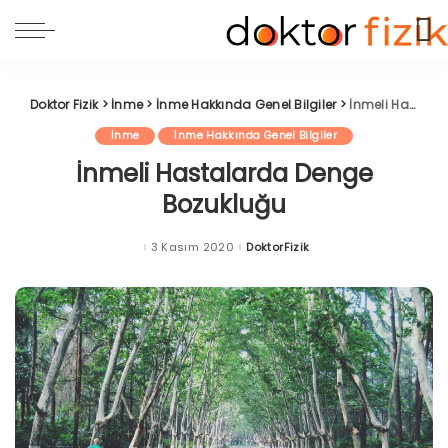
Doktor Fizik
>
İnme
>
İnme Hakkında Genel Bilgiler
>
İnmeli Hastalarda Denge Bozukluğu
İnme
İnme Hakkında Genel Bilgiler
İnmeli Hastalarda Denge
Bozukluğu
3 Kasım 2020
DoktorFizik
Posted
by