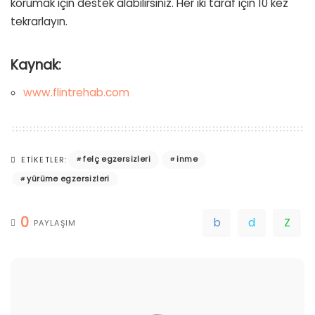
korumak için destek alabilirsiniz. Her iki taraf için 10 kez
tekrarlayın.
Kaynak:
www.flintrehab.com
felç egzersizleri
inme
ETIKETLER:
yürüme egzersizleri
0
PAYLAŞIM