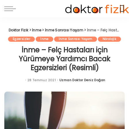
Doktor Fizik
>
İnme
>
İnme Sonrası Yaşam
>
İnme – Felç Hastaları için Yürümeye Yardımcı Bacak Egzersizleri (Resimli)
Egzersizler
İnme
İnme Sonrası Yaşam
Nörolojik
İnme – Felç Hastaları için
Yürümeye Yardımcı Bacak
Egzersizleri (Resimli)
28 Temmuz 2021
Uzman Doktor Deniz Doğan
Posted
by