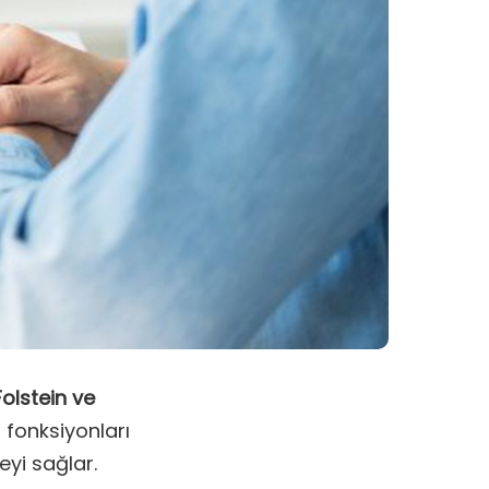
Folstein ve
l fonksiyonları
yi sağlar.