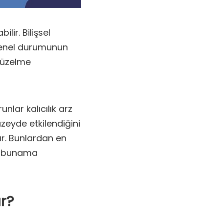
lir. Bilişsel
 genel durumunun
düzelme
nlar kalıcılık arz
üzeyde etkilendiğini
ır. Bunlardan en
t, bunama
r?