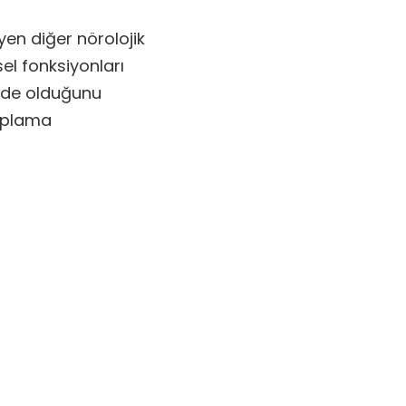
yen diğer nörolojik
sel fonksiyonları
rede olduğunu
saplama