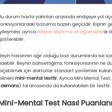
Bu durum hasta yakınları arasında endişeye yol açabi
fonksiyonlardaki bozulma bazen geçicidir. Kişinin
iyileşmesi, ayrıca
bilişsel alıştırma ve egzersizler
le 
gösterebilir.
Beyin hasarının ağır olduğu bazı durumlarda ise soru
edebilir. Beynin bahsettiğimiz fonksiyonlarının ne d
ölçebilmek için doktorlar standart yöntemler kullan
bilineni
mini-mental testtir.
Ayrıca Mini Mental Tes
(
demans
) taramasında da kullanılabilen bir testtir.
Mini-Mental Test Nasıl Puanlanı