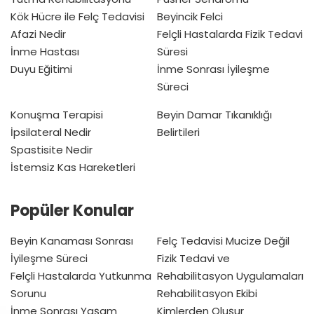
Kök Hücre ile Felç Tedavisi
Beyincik Felci
Afazi Nedir
Felçli Hastalarda Fizik Tedavi
İnme Hastası
Süresi
Duyu Eğitimi
İnme Sonrası İyileşme
Süreci
Konuşma Terapisi
Beyin Damar Tıkanıklığı
İpsilateral Nedir
Belirtileri
Spastisite Nedir
İstemsiz Kas Hareketleri
Popüler Konular
Beyin Kanaması Sonrası
Felç Tedavisi Mucize Değil
İyileşme Süreci
Fizik Tedavi ve
Felçli Hastalarda Yutkunma
Rehabilitasyon Uygulamaları
Sorunu
Rehabilitasyon Ekibi
İnme Sonrası Yaşam
Kimlerden Oluşur