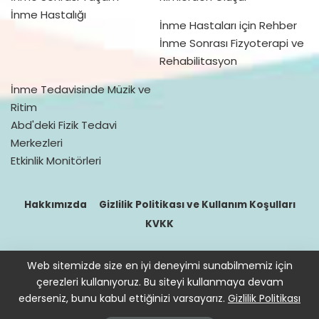
İnme Hastalığı
İnme Hastaları için Rehber
İnme Sonrası Fizyoterapi ve
Rehabilitasyon
İnme Tedavisinde Müzik ve
Ritim
Abd'deki Fizik Tedavi
Merkezleri
Etkinlik Monitörleri
Hakkımızda
Gizlilik Politikası ve Kullanım Koşulları
KVKK
Web sitemizde size en iyi deneyimi sunabilmemiz için
© 2016–2021 doktorfizik
çerezleri kullanıyoruz. Bu siteyi kullanmaya devam
Site içeriğinde bulunan bilgiler destek sağlamak içindir. Hekimin
ederseniz, bunu kabul ettiğinizi varsayarız.
Gizlilik Politikası
hastasını tıbbi amaçla muayene etmesi, tanı ve teşhis koyması