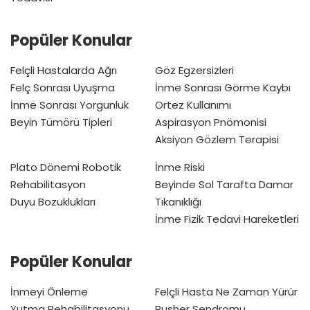
Popüler Konular
Felçli Hastalarda Ağrı
Göz Egzersizleri
Felç Sonrası Uyuşma
İnme Sonrası Görme Kaybı
İnme Sonrası Yorgunluk
Ortez Kullanımı
Beyin Tümörü Tipleri
Aspirasyon Pnömonisi
Aksiyon Gözlem Terapisi
Plato Dönemi
Robotik
İnme Riski
Rehabilitasyon
Beyinde Sol Tarafta Damar
Duyu Bozuklukları
Tıkanıklığı
İnme Fizik Tedavi Hareketleri
Popüler Konular
İnmeyi Önleme
Felçli Hasta Ne Zaman Yürür
Yutma Rehabilitasyonu
Pusher Sendromu