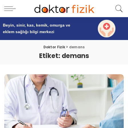
Beyin, sinir, kas, kemik, omurga ve
eklem sağlığı
bilgi merkezi
Doktor Fizik
>
demans
Etiket:
demans