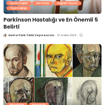
Genel Sağlık
Nörolojik
Sağlıklı Yaşam
Yaşlı Sağlığı
Parkinson Hastalığı ve En Önemli 5
Belirti
Doktorfizik Tıbbi Yayın Kurulu
12 Aralık 2023
Posted
by
Nörobilim
Nörolojik