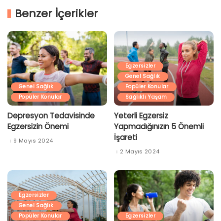
Benzer İçerikler
Egzersizler
Genel Sağlık
Genel Sağlık
Popüler Konular
Popüler Konular
Sağlıklı Yaşam
Depresyon Tedavisinde
Yeterli Egzersiz
Egzersizin Önemi
Yapmadığınızın 5 Önemli
İşareti
9 Mayıs 2024
2 Mayıs 2024
Egzersizler
Genel Sağlık
Popüler Konular
Egzersizler