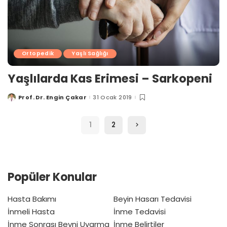
Ortopedik
Yaşlı Sağlığı
Yaşlılarda Kas Erimesi – Sarkopeni
Prof. Dr. Engin Çakar
31 Ocak 2019
Posted
by
1
2
Popüler Konular
Hasta Bakımı
Beyin Hasarı Tedavisi
İnmeli Hasta
İnme Tedavisi
İnme Sonrası Beyni Uyarma
İnme Belirtiler