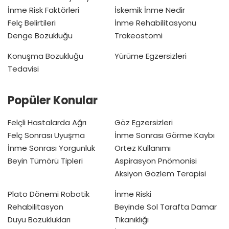
İnme Risk Faktörleri
İskemik İnme Nedir
Felç Belirtileri
İnme Rehabilitasyonu
Denge Bozukluğu
Trakeostomi
Konuşma Bozukluğu
Yürüme Egzersizleri
Tedavisi
Popüler Konular
Felçli Hastalarda Ağrı
Göz Egzersizleri
Felç Sonrası Uyuşma
İnme Sonrası Görme Kaybı
İnme Sonrası Yorgunluk
Ortez Kullanımı
Beyin Tümörü Tipleri
Aspirasyon Pnömonisi
Aksiyon Gözlem Terapisi
Plato Dönemi
Robotik
İnme Riski
Rehabilitasyon
Beyinde Sol Tarafta Damar
Duyu Bozuklukları
Tıkanıklığı