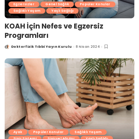
Egzersizler
Genel Sağlık
Popüler Konular
Sağlıklı Yaşam
Yaşlı Sağlığı
KOAH İçin Nefes ve Egzersiz
Programları
Doktorfizik Tıbbi Yayın Kurulu
8 Nisan 2024
Posted
by
Ayak
Popüler Konular
Sağlıklı Yaşam
Sinir Sistemi
Sinirsel Ağrılar
Yaşlı Sağlığı