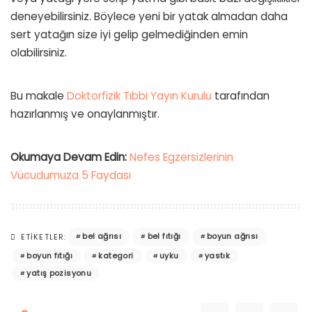
deneyebilirsiniz. Böylece yeni bir yatak almadan daha
sert yatağın size iyi gelip gelmediğinden emin
olabilirsiniz.
Bu makale
Doktorfizik Tıbbi Yayın Kurulu
tarafından
hazırlanmış ve onaylanmıştır.
Okumaya Devam Edin:
Nefes Egzersizlerinin
Vücudumuza 5 Faydası
bel ağrısı
bel fıtığı
boyun ağrısı
ETIKETLER:
boyun fıtığı
kategori
uyku
yastık
yatış pozisyonu