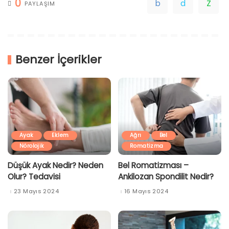
0
PAYLAŞIM
Benzer İçerikler
Ayak
Eklem
Ağrı
Bel
Nörolojik
Romatizma
Düşük Ayak Nedir? Neden
Bel Romatizması –
Olur? Tedavisi
Ankilozan Spondilit Nedir?
23 Mayıs 2024
16 Mayıs 2024