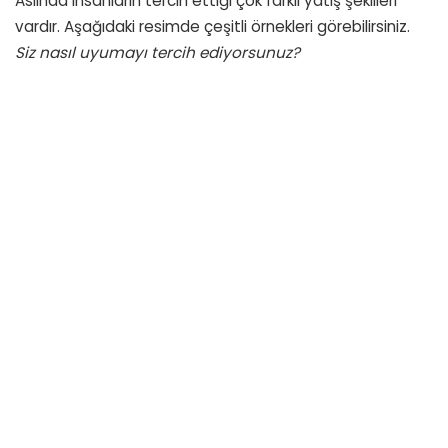
Aslında insanların tercih ettiği çok farklı yatış şekilleri
vardır. Aşağıdaki resimde çeşitli örnekleri görebilirsiniz.
Siz nasıl uyumayı tercih ediyorsunuz?