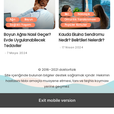
Bel
Nörolojik
Ağrı
Boyun
Omurilik Yaralanması
Sağlıklı Yaşam
Popüler Konular
Boyun Ağrısı Nasıl Geçer?
Kauda Ekuina Sendromu
Evde Uygulanabilecek
Nedir? Belirtileri Nelerdir?
Tedaviler
17 Nisan 2024
7 Mayıs 2024
© 2016–2021 doktorfizik
Site içeriğinde bulunan bilgiler destek sağlamak içindir. Hekimin
hastasını tıbbi amaçla muayene etmesi, tanı ve teşhis koyması
yerine geçmez.
Exit mobile version