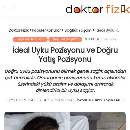
Doktor Fizik
>
Popüler Konular
>
Sağlıklı Yaşam
>
İdeal Uyku Pozisyonu ve Doğru Yatış Pozisyonu
Popüler Konular
Sağlıklı Yaşam
2 Dk Okuma Süresi
İdeal Uyku Pozisyonu ve Doğru
Yatış Pozisyonu
Doğru uyku pozisyonunu bilmek genel sağlık açısından
çok önemlidir. Omurganın pozisyonunu korur, eklemler
üzerindeki yükü azaltır ve dolaşımı artırarak
dinlendirici bir uyku sağlar.
22 Ocak 2024
2 Dk Okuma Süresi
Doktorfizik Tıbbi Yayın Kurulu
Posted
by