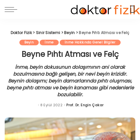
Doktor Fizik
>
Sinir Sistemi
>
Beyin
>
Beyne Pıhtı Atması ve Felç
Beyin
İnme
İnme Hakkında Genel Bilgiler
Beyne Pıhtı Atması ve Felç
İnme, beyin dokusunun dolaşımının ani olarak
bozulmasına bağlı gelişen, bir nevi beyin krizidir.
Beynin dolaşımı; beyin damarlarında pıhtı oluşması,
beyne pıhtı atması ve beyin kanaması gibi nedenlerle
bozulabilir.
8 Eylül 2022
Prof. Dr. Engin Çakar
Posted
by