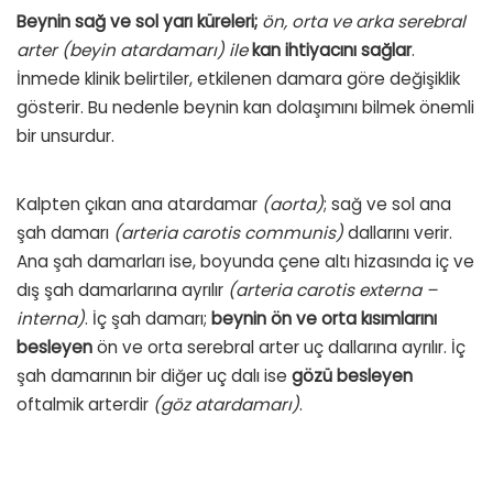
Beynin sağ ve sol yarı küreleri;
ön, orta ve arka serebral
arter (beyin atardamarı) ile
kan ihtiyacını sağlar
.
İnmede klinik belirtiler, etkilenen damara göre değişiklik
gösterir. Bu nedenle beynin kan dolaşımını bilmek önemli
bir unsurdur.
Kalpten çıkan ana atardamar
(aorta)
; sağ ve sol ana
şah damarı
(arteria carotis communis)
dallarını verir.
Ana şah damarları ise, boyunda çene altı hizasında iç ve
dış şah damarlarına ayrılır
(arteria carotis externa –
interna)
. İç şah damarı;
beynin ön ve orta kısımlarını
besleyen
ön ve orta serebral arter uç dallarına ayrılır. İç
şah damarının bir diğer uç dalı ise
gözü besleyen
oftalmik arterdir
(göz atardamarı)
.