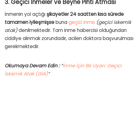
3.
Geçici İnmeler
ve Beyne Pıhtı Atması
İnmenin yol açtığı
şikayetler 24 saatten kısa sürede
tamamen iyileşmişse
buna
geçici inme
(geçici iskemik
atak)
denilmektedir. Tam inme habercisi olduğundan
ciddiye alınmak zorundadır, acilen doktora başvurulması
gerekmektedir.
Okumaya Devam Edin :
“
İnme İçin Bir Uyarı: Geçici
İskemik Atak (GİA)
“