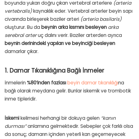
boyunda yukarı doğru çıkan vertebral arterlere
(arteria
vertebralis)
kaynaklık eder. Vertebral arterler beyin sapı
civarında birleşerek baziler arteri
(arteria basilaris)
oluşturur. Bu da
beynin arka kısmını besleyen
arka
serebral arter
uç dalını verir. Baziler arterden ayrıca
beynin derinindeki yapıları ve beyinciği besleyen
damarlar çıkar.
1. Damar Tıkanıklığına Bağlı İnmeler
İnmelerin
%80’inden fazlası
beyin damar tıkanıklığı
na
bağlı olarak meydana gelir. Bunlar iskemik ve trombotik
inme tipleridir.
İskemi
kelimesi herhangi bir dokuya gelen
“kanın
durması”
anlamına gelmektedir. Sebepler çok farklı olsa
da sonuç; damarın içinden yeterli kan geçemeyecek