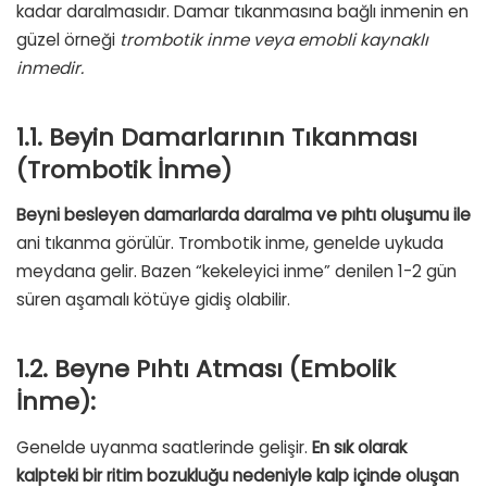
kadar daralmasıdır. Damar tıkanmasına bağlı inmenin en
güzel örneği
trombotik inme veya emobli kaynaklı
inmedir.
1.1. Beyin Damarlarının Tıkanması
(Trombotik İnme)
Beyni besleyen damarlarda daralma ve pıhtı oluşumu ile
ani tıkanma görülür. Trombotik inme, genelde uykuda
meydana gelir. Bazen “kekeleyici inme” denilen 1-2 gün
süren aşamalı kötüye gidiş olabilir.
1.2. Beyne Pıhtı Atması (Embolik
İnme):
Genelde uyanma saatlerinde gelişir.
En sık olarak
kalpteki bir ritim bozukluğu nedeniyle kalp içinde oluşan