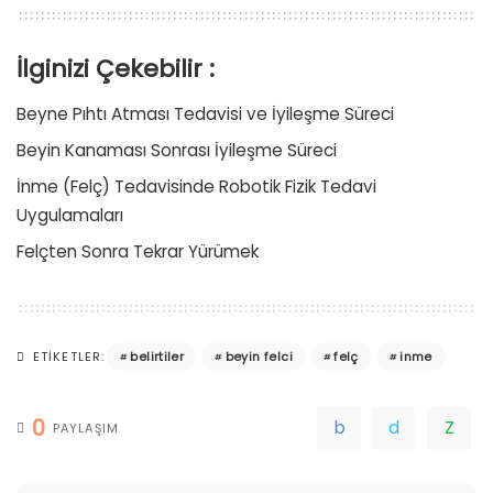
İlginizi Çekebilir :
Beyne Pıhtı Atması Tedavisi ve İyileşme Süreci
Beyin Kanaması Sonrası İyileşme Süreci
İnme (Felç) Tedavisinde Robotik Fizik Tedavi
Uygulamaları
Felçten Sonra Tekrar Yürümek
belirtiler
beyin felci
felç
inme
ETIKETLER:
0
PAYLAŞIM