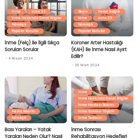
İnme
inme 23
Beyin
Genel Sağlık
İnme Hakkında Genel Bilgiler
İnme
inme 23
Nörolojik
Nörolojik
Popüler Konular
Popüler Konular
İnme (Felç) ile İlgili Sıkça
Koroner Arter Hastalığı
Sorulan Sorular
(KAH) ile İnme Nasıl Ayırt
Edilir?
4 Nisan 2024
25 Mart 2024
İnme
İnme Hakkında Genel Bilgiler
İnme Hastası Bakımı
Hasta Bakımı
İnme Sonrası Yaşam
Nörolojik
İnme Tedavisi
Bası Yaraları – Yatak
İnme Sonrası
Yaraları Neden Olur? Nasıl
Rehabilitasyon Hedefleri