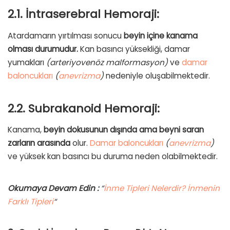
2.1. İntraserebral Hemoraji:
Atardamarın yırtılması sonucu
beyin içine kanama
olması durumudur.
Kan basıncı yüksekliği, damar
yumakları
(arteriyovenöz malformasyon)
ve
damar
baloncukları
(
anevrizma
)
nedeniyle oluşabilmektedir.
2.2. Subrakanoid Hemoraji:
Kanama,
beyin dokusunun dışında ama beyni saran
zarların arasında
olur.
Damar baloncukları
(
anevrizma
)
ve yüksek kan basıncı bu duruma neden olabilmektedir.
Okumaya Devam Edin :
“
İnme Tipleri Nelerdir? İnmenin
Farklı Tipleri
“