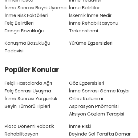
İnme Sonrası Beyni Uyarma
İnme Belirtiler
İnme Risk Faktörleri
İskemik İnme Nedir
Felç Belirtileri
İnme Rehabilitasyonu
Denge Bozukluğu
Trakeostomi
Konuşma Bozukluğu
Yürüme Egzersizleri
Tedavisi
Popüler Konular
Felçli Hastalarda Ağrı
Göz Egzersizleri
Felç Sonrası Uyuşma
İnme Sonrası Görme Kaybı
İnme Sonrası Yorgunluk
Ortez Kullanımı
Beyin Tümörü Tipleri
Aspirasyon Pnömonisi
Aksiyon Gözlem Terapisi
Plato Dönemi
Robotik
İnme Riski
Rehabilitasyon
Beyinde Sol Tarafta Damar