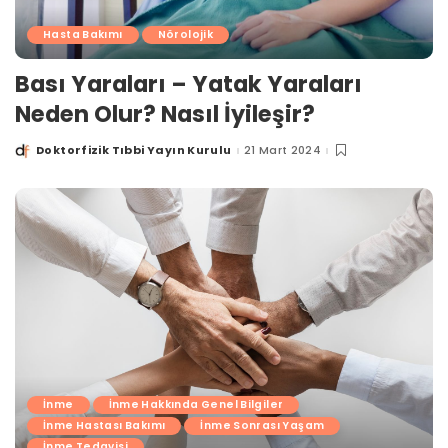
Hasta Bakımı
Nörolojik
Bası Yaraları – Yatak Yaraları
Neden Olur? Nasıl İyileşir?
Doktorfizik Tıbbi Yayın Kurulu
21 Mart 2024
Posted
by
İnme
İnme Hakkında Genel Bilgiler
İnme Hastası Bakımı
İnme Sonrası Yaşam
İnme Tedavisi