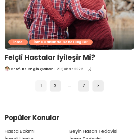
İnme
İnme Hakkında Genel Bilgiler
Felçli Hastalar İyileşir Mi?
Prof. Dr. Engin Çakar
21 Şubat 2022
Posted
by
1
2
…
7
Popüler Konular
Hasta Bakımı
Beyin Hasarı Tedavisi
İnmeli Hasta
İnme Tedavisi