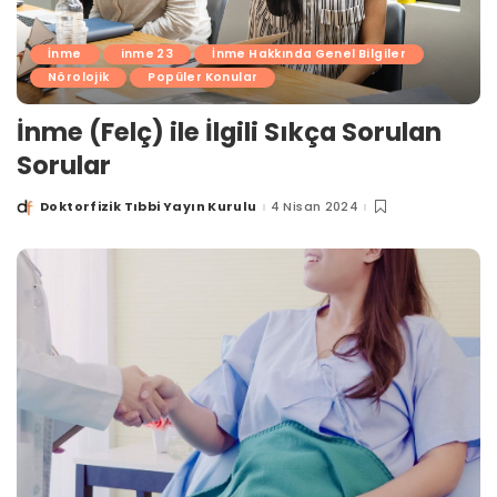
İnme
inme 23
İnme Hakkında Genel Bilgiler
Nörolojik
Popüler Konular
İnme (Felç) ile İlgili Sıkça Sorulan
Sorular
Doktorfizik Tıbbi Yayın Kurulu
4 Nisan 2024
Posted
by