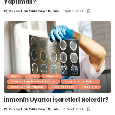
Yapılmalı?
Doktorfizik Tıbbi Yayın Kurulu
5 Şubat 2024
Posted
by
Beyin
İnme
inme 23
İnme Hakkında Genel Bilgiler
İnme Hastası Bakımı
İnme Sonrası Yaşam
İnme Tedavisi
Nörolojik
İnmenin Uyarıcı İşaretleri Nelerdir?
Doktorfizik Tıbbi Yayın Kurulu
16 Ocak 2024
Posted
by