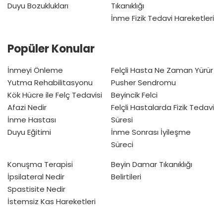
Duyu Bozuklukları
Tıkanıklığı
İnme Fizik Tedavi Hareketleri
Popüler Konular
İnmeyi Önleme
Felçli Hasta Ne Zaman Yürür
Yutma Rehabilitasyonu
Pusher Sendromu
Kök Hücre ile Felç Tedavisi
Beyincik Felci
Afazi Nedir
Felçli Hastalarda Fizik Tedavi
İnme Hastası
Süresi
Duyu Eğitimi
İnme Sonrası İyileşme
Süreci
Konuşma Terapisi
Beyin Damar Tıkanıklığı
İpsilateral Nedir
Belirtileri
Spastisite Nedir
İstemsiz Kas Hareketleri