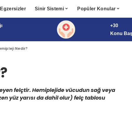
Egzersizler
Sinir Sistemi
Popüler Konular
ğı
+30
Konu Başl
mipleji Nedir?
r?
ileyen felçtir. Hemiplejide vücudun sağ veya
en yüz yarısı da dahil olur) felç tablosu