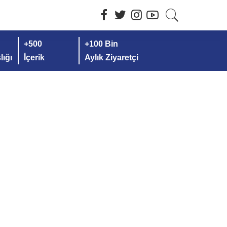
+500
+100 Bin
ığı
İçerik
Aylık Ziyaretçi