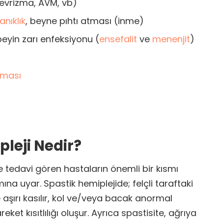
evrizma, AVM, vb)
nıklık
, beyne pıhtı atması (inme)
eyin zarı enfeksiyonu (
ensefalit
ve
menenjit
)
lması
pleji Nedir?
nde tedavi gören hastaların önemli bir kısmı
ına uyar. Spastik hemiplejide; felçli taraftaki
e aşırı kasılır, kol ve/veya bacak anormal
ket kısıtlılığı oluşur. Ayrıca spastisite, ağrıya