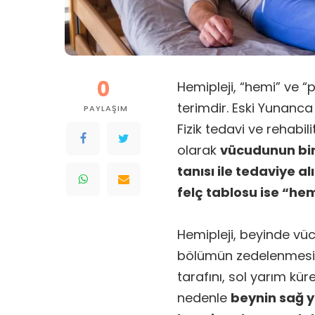
0
Hemipleji, “hemi” ve “p
terimdir. Eski Yunanca 
PAYLAŞIM
Fizik tedavi ve rehabili
olarak
vücudunun bir 
tanısı ile tedaviye a
felç tablosu ise “hemi
Hemipleji, beyinde vüc
bölümün zedelenmesi i
tarafını, sol yarım kür
nedenle
beynin sağ y