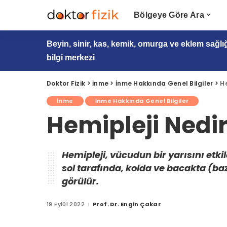
Bölgeye Göre Ara
Beyin, sinir, kas, kemik, omurga ve eklem sağlı
bilgi merkezi
Doktor Fizik
>
İnme
>
İnme Hakkında Genel Bilgiler
>
He
İnme
İnme Hakkında Genel Bilgiler
Hemipleji Nedi
Hemipleji, vücudun bir yarısını etk
sol tarafında, kolda ve bacakta (baz
görülür.
19 Eylül 2022
Prof. Dr. Engin Çakar
Posted
by