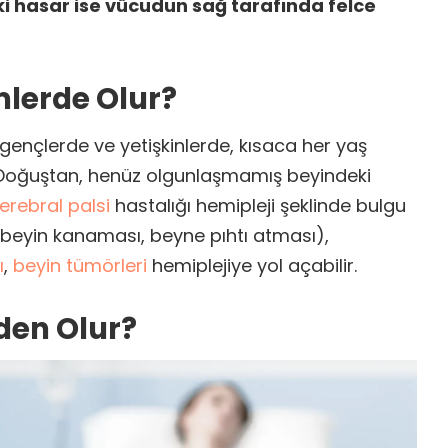
ki hasar ise vücudun sağ tarafında felce
mlerde Olur?
gençlerde ve yetişkinlerde, kısaca her yaş
Doğuştan, henüz olgunlaşmamış beyindeki
erebral palsi
hastalığı hemipleji şeklinde bulgu
beyin kanaması, beyne pıhtı atması),
ı
,
beyin tümörleri
hemiplejiye yol açabilir.
den Olur?