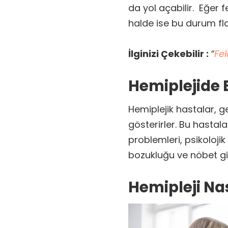
da yol açabilir.
Eğer fe
halde ise bu durum flas
İlginizi Çekebilir :
“
Fel
Hemiplejide 
Hemiplejik hastalar, g
gösterirler. Bu hasta
problemleri, psikolojik
bozukluğu ve nöbet gib
Hemipleji Nas