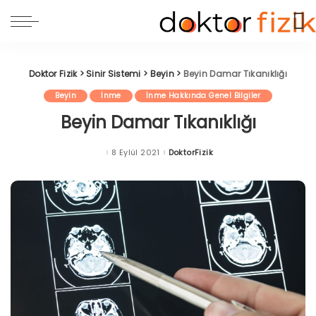
Doktor Fizik
>
Sinir Sistemi
>
Beyin
>
Beyin Damar Tıkanıklığı
Beyin
İnme
İnme Hakkında Genel Bilgiler
Beyin Damar Tıkanıklığı
8 Eylül 2021
DoktorFizik
Posted
by