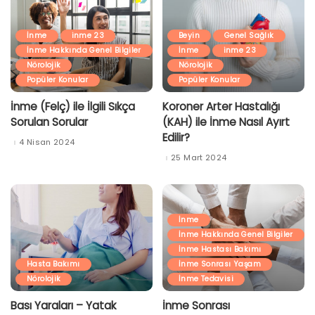
İnme
inme 23
Beyin
Genel Sağlık
İnme Hakkında Genel Bilgiler
İnme
inme 23
Nörolojik
Nörolojik
Popüler Konular
Popüler Konular
İnme (Felç) ile İlgili Sıkça
Koroner Arter Hastalığı
Sorulan Sorular
(KAH) ile İnme Nasıl Ayırt
Edilir?
4 Nisan 2024
25 Mart 2024
İnme
İnme Hakkında Genel Bilgiler
İnme Hastası Bakımı
Hasta Bakımı
İnme Sonrası Yaşam
Nörolojik
İnme Tedavisi
Bası Yaraları – Yatak
İnme Sonrası