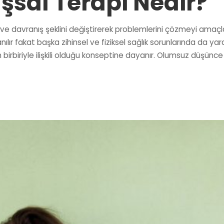
ışsal Terapi Nedir?
 ve davranış şeklini değiştirerek problemlerini çözmeyi amaçla
lır fakat başka zihinsel ve fiziksel sağlık sorunlarında da yar
zin birbiriyle ilişkili olduğu konseptine dayanır. Olumsuz düşünc