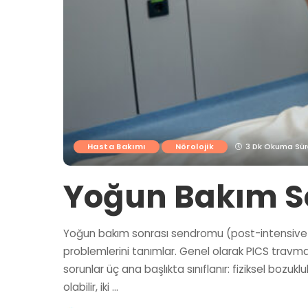
Hasta Bakımı
Nörolojik
3 Dk Okuma Sür
Yoğun Bakım S
Yoğun bakım sonrası sendromu (post-intensive ca
problemlerini tanımlar. Genel olarak PICS travm
sorunlar üç ana başlıkta sınıflanır: fiziksel bozuklu
olabilir, iki
...