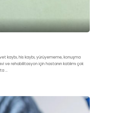
n
kuvvet kaybı, his kaybı, yürüyememe, konuşma
avi ve rehabilitasyon için hastanın katılımı çok
sta
...