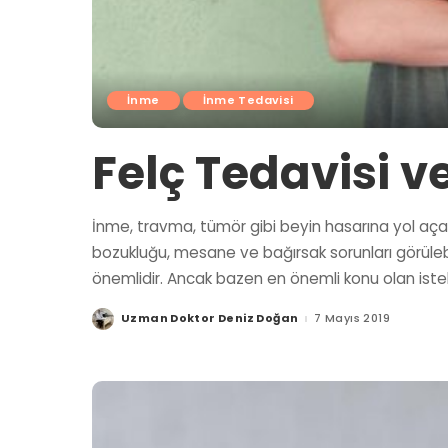
İnme
İnme Tedavisi
Felç Tedavisi 
İnme, travma, tümör gibi beyin hasarına yol açan
bozukluğu, mesane ve bağırsak sorunları görülebilir
önemlidir. Ancak bazen en önemli konu olan iste
Uzman Doktor Deniz Doğan
7 Mayıs 2019
Posted
by