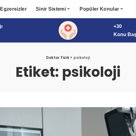
Egzersizler
Sinir Sistemi
Popüler Konular
ğı
+30
Konu Başl
Doktor Fizik
>
psikoloji
Etiket:
psikoloji