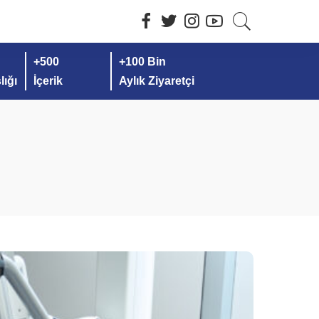
+500
+100 Bin
ığı
İçerik
Aylık Ziyaretçi