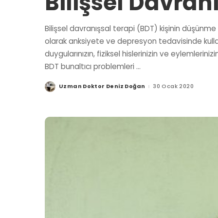
Bilişsel Davran
Bilişsel davranışsal terapi (BDT) kişinin düşünme
olarak anksiyete ve depresyon tedavisinde kullanı
duygularınızın, fiziksel hislerinizin ve eylemlerini
BDT bunaltıcı problemleri
...
Uzman Doktor Deniz Doğan
30 Ocak 2020
Posted
by