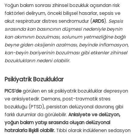
Yoğun bakım sonrası zihinsel bozukluk açısından risk
faktörleri deliryum, önceki bilişsel hasarlar, sepsis ve
akut respiratuar distres sendromudur (
ARDS
).
Sepsis
sırasında kan basıncının düşmesi nedeniyle beynin
kan akımının bozulması, solunum yetmezliğine bağlı
beyne giden oksijenin azalması, beyinde inflamasyon,
kan-beyin bariyerinin bozulması gibi etkenler zihinsel
bozuklukların nedeni olabilir.
Psikiyatrik Bozukluklar
PICS’de
görülen en sık psikiyatrik bozukluklar depresyon
ve anksiyetedir. Demans, post-travmatik stres
bozukluğu (PTSD), persistan delüzyonal davranış gibi
farklı durumlar da görülebilir.
Anksiyete ve delüzyon,
yoğun bakım yatışı sırasında oluşan delüzyonal
hatıralarla ilişkili olabilir.
Tıbbi olarak indüklenen sedasyon