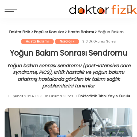
Doktor Fizik
>
Popüler Konular
>
Hasta Bakımı
>
Yoğun Bakım Sonrası Sendromu
Hasta Bakımı
Nörolojik
3 Dk Okuma Süresi
Yoğun Bakım Sonrası Sendromu
Yoğun bakım sonrası sendromu (post-intensive care
syndrome, PICS), kritik hastalık ve yoğun bakımı
atlatmış hastalarda görülen bir takım sağlık
problemlerini tanımlar
1 Şubat 2024
3 Dk Okuma Süresi
Doktorfizik Tıbbi Yayın Kurulu
Posted
by