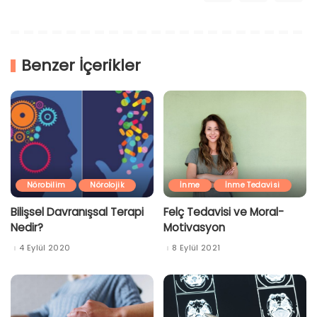
Benzer İçerikler
Nörobilim
Nörolojik
İnme
İnme Tedavisi
Bilişsel Davranışsal Terapi
Felç Tedavisi ve Moral-
Nedir?
Motivasyon
4 Eylül 2020
8 Eylül 2021