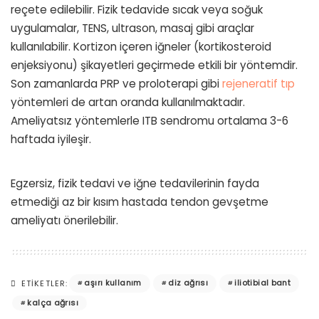
reçete edilebilir. Fizik tedavide sıcak veya soğuk
uygulamalar, TENS, ultrason, masaj gibi araçlar
kullanılabilir. Kortizon içeren iğneler (kortikosteroid
enjeksiyonu) şikayetleri geçirmede etkili bir yöntemdir.
Son zamanlarda PRP ve proloterapi gibi
rejeneratif tıp
yöntemleri de artan oranda kullanılmaktadır.
Ameliyatsız yöntemlerle ITB sendromu ortalama 3-6
haftada iyileşir.
Egzersiz, fizik tedavi ve iğne tedavilerinin fayda
etmediği az bir kısım hastada tendon gevşetme
ameliyatı önerilebilir.
aşırı kullanım
diz ağrısı
iliotibial bant
ETIKETLER:
kalça ağrısı