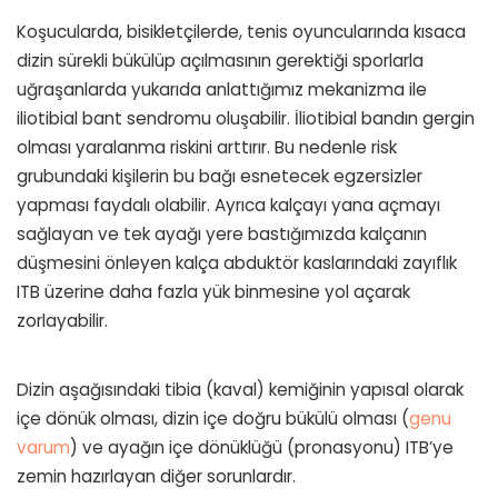
Koşucularda, bisikletçilerde, tenis oyuncularında kısaca
dizin sürekli bükülüp açılmasının gerektiği sporlarla
uğraşanlarda yukarıda anlattığımız mekanizma ile
iliotibial bant sendromu oluşabilir. İliotibial bandın gergin
olması yaralanma riskini arttırır. Bu nedenle risk
grubundaki kişilerin bu bağı esnetecek egzersizler
yapması faydalı olabilir. Ayrıca kalçayı yana açmayı
sağlayan ve tek ayağı yere bastığımızda kalçanın
düşmesini önleyen kalça abduktör kaslarındaki zayıflık
ITB üzerine daha fazla yük binmesine yol açarak
zorlayabilir.
Dizin aşağısındaki tibia (kaval) kemiğinin yapısal olarak
içe dönük olması, dizin içe doğru bükülü olması (
genu
varum
) ve ayağın içe dönüklüğü (pronasyonu) ITB’ye
zemin hazırlayan diğer sorunlardır.