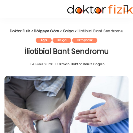
Doktor Fizik
>
Bölgeye Göre
>
Kalça
>
İliotibial Bant Sendromu
Ağrı
Kalça
Ortopedik
İliotibial Bant Sendromu
4 Eylül 2020
Uzman Doktor Deniz Doğan
Posted
by