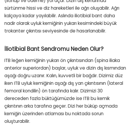
(iltihap ve ödeme) yol açar. Dizin dış kenarında
sürtünme hissi ve diz hareketleri ile ağrı oluşabilir. Ağrı
kalçaya kadar yayılabilir. Aslında iliotibial bant daha
nadir olarak uyluk kemiğinin yukarı kesimindeki büyük
trokanter çıkıntısı seviyesinde de hasarlanabilir.
İliotibial Bant Sendromu Neden Olur?
ITB leğen kemiğinin yukarı ön çıkıntısından (spina iliaka
anterior superiordan) başlar, uyluk ve dizin dış kısmından
aşağı doğru uzanır. Kalın, kuvvetli bir bağdır. Dizimiz düz
iken ITB uyluk kemiğinin aşağı dış yan çıkıntısının (lateral
femoral kondilin) ön tarafında kalır. Dizimizi 30
dereceden fazla büktüğümüzde ise ITB bu kemik
çıkıntının arka tarafına geçer. Dizi her büküp açmada
kemiğin üzerinden atlaması bu noktada sorun
oluşturabilir.