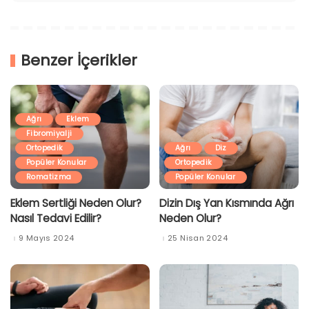
Benzer İçerikler
Ağrı
Eklem
Fibromiyalji
Ortopedik
Ağrı
Diz
Popüler Konular
Ortopedik
Romatizma
Popüler Konular
Eklem Sertliği Neden Olur?
Dizin Dış Yan Kısmında Ağrı
Nasıl Tedavi Edilir?
Neden Olur?
9 Mayıs 2024
25 Nisan 2024