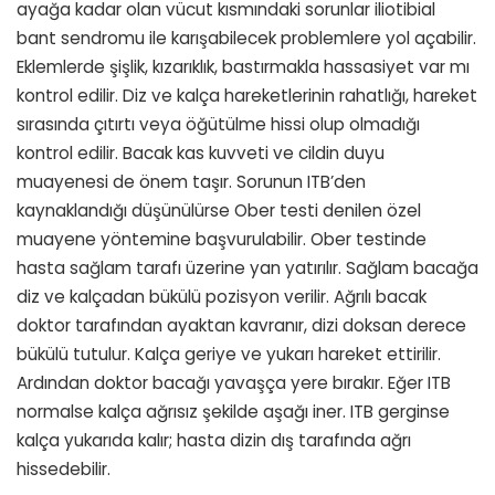
ayağa kadar olan vücut kısmındaki sorunlar iliotibial
bant sendromu ile karışabilecek problemlere yol açabilir.
Eklemlerde şişlik, kızarıklık, bastırmakla hassasiyet var mı
kontrol edilir. Diz ve kalça hareketlerinin rahatlığı, hareket
sırasında çıtırtı veya öğütülme hissi olup olmadığı
kontrol edilir. Bacak kas kuvveti ve cildin duyu
muayenesi de önem taşır. Sorunun ITB’den
kaynaklandığı düşünülürse Ober testi denilen özel
muayene yöntemine başvurulabilir. Ober testinde
hasta sağlam tarafı üzerine yan yatırılır. Sağlam bacağa
diz ve kalçadan bükülü pozisyon verilir. Ağrılı bacak
doktor tarafından ayaktan kavranır, dizi doksan derece
bükülü tutulur. Kalça geriye ve yukarı hareket ettirilir.
Ardından doktor bacağı yavaşça yere bırakır. Eğer ITB
normalse kalça ağrısız şekilde aşağı iner. ITB gerginse
kalça yukarıda kalır; hasta dizin dış tarafında ağrı
hissedebilir.