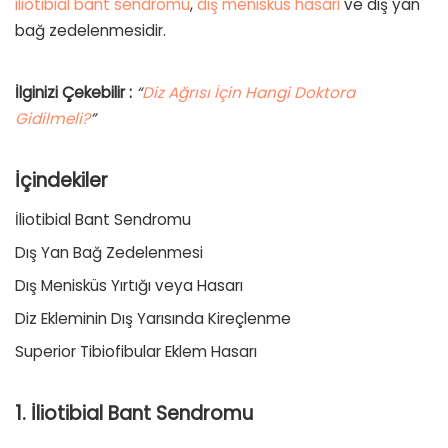
iliotibial bant sendromu
,
dış menisküs hasarı
ve dış yan
bağ zedelenmesidir.
İlginizi Çekebilir :
“
Diz Ağrısı İçin Hangi Doktora
Gidilmeli?
”
İçindekiler
İliotibial Bant Sendromu
Dış Yan Bağ Zedelenmesi
Dış Menisküs Yırtığı veya Hasarı
Diz Ekleminin Dış Yarısında Kireçlenme
Superior Tibiofibular Eklem Hasarı
1. İliotibial Bant Sendromu