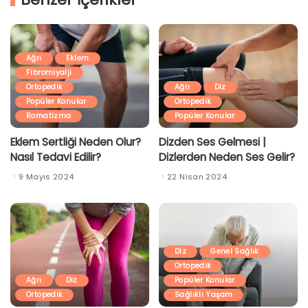
Ağrı
Eklem
Fibromiyalji
Ortopedik
Ağrı
Diz
Popüler Konular
Ortopedik
Romatizma
Popüler Konular
Eklem Sertliği Neden Olur?
Dizden Ses Gelmesi |
Nasıl Tedavi Edilir?
Dizlerden Neden Ses Gelir?
9 Mayıs 2024
22 Nisan 2024
Diz
Genel Sağlık
Ortopedik
Ağrı
Diz
Popüler Konular
Ortopedik
Sağlıklı Yaşam