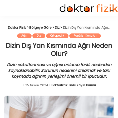
Doktor Fizik
>
Bölgeye Göre
>
Diz
>
Dizin Dış Yan Kısmında Ağrı Neden Olur?
Ağrı
Diz
Ortopedik
Popüler Konular
Dizin Dış Yan Kısmında Ağrı Neden
Olur?
Dizin sakatlanması ve ağrısı onlarca farklı nedenden
kaynaklanabilir. Sorunun nedenini anlamak ve tanı
koymada ağrının yerleşimi önemli bir ipucudur.
25 Nisan 2024
Doktorfizik Tıbbi Yayın Kurulu
Posted
by