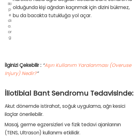
iki
olduğunda kişi ağrıdan kaçınmak için dizini bükmez,
p
bu da bacakta tutukluğa yol açar.
e
di
a.
or
g
İlginizi Çekebilir :
“
Aşırı Kullanım Yaralanması (Overuse
Injury) Nedir?
”
İliotibial Bant Sendromu Tedavisinde:
Akut dönemde istirahat,
soğuk uygulama
, ağrı kesici
ilaçlar önerilebilir.
Masaj
, germe egzersizleri ve fizik tedavi ajanlarının
(
TENS
,
Ultrason
) kullanımı etkilidir.