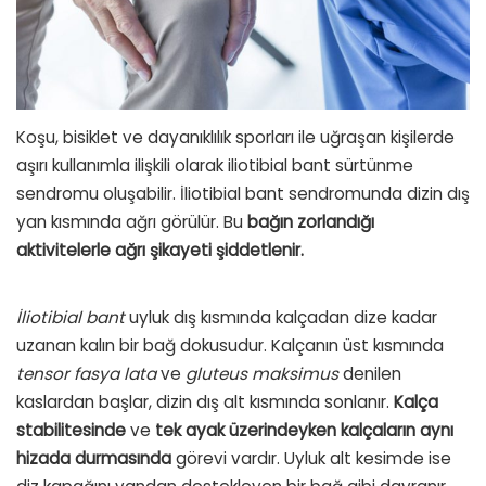
Koşu, bisiklet ve dayanıklılık sporları ile uğraşan kişilerde
aşırı kullanımla ilişkili olarak iliotibial bant sürtünme
sendromu oluşabilir. İliotibial bant sendromunda dizin dış
yan kısmında ağrı görülür. Bu
bağın zorlandığı
aktivitelerle ağrı şikayeti şiddetlenir.
İliotibial bant
uyluk dış kısmında kalçadan dize kadar
uzanan kalın bir bağ dokusudur. Kalçanın üst kısmında
tensor fasya lata
ve
gluteus maksimus
denilen
kaslardan başlar, dizin dış alt kısmında sonlanır.
Kalça
stabilitesinde
ve
tek ayak üzerindeyken kalçaların aynı
hizada durmasında
görevi vardır. Uyluk alt kesimde ise