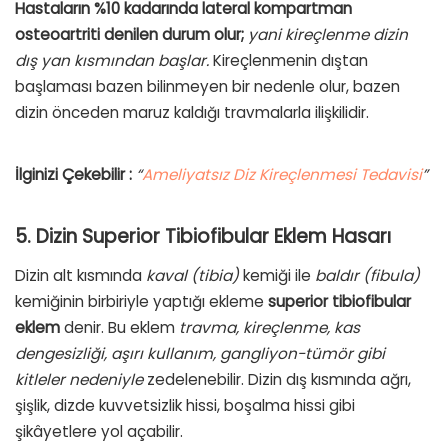
Hastaların %10 kadarında lateral kompartman
osteoartriti denilen durum olur;
yani kireçlenme dizin
dış yan kısmından başlar.
Kireçlenmenin dıştan
başlaması bazen bilinmeyen bir nedenle olur, bazen
dizin önceden maruz kaldığı travmalarla ilişkilidir.
İlginizi Çekebilir :
“
Ameliyatsız Diz Kireçlenmesi Tedavisi
”
5. Dizin Superior Tibiofibular Eklem Hasarı
Dizin alt kısmında
kaval (tibia)
kemiği ile
baldır (fibula)
kemiğinin birbiriyle yaptığı ekleme
superior tibiofibular
eklem
denir. Bu eklem
travma, kireçlenme, kas
dengesizliği, aşırı kullanım, gangliyon-tümör gibi
kitleler nedeniyle
zedelenebilir. Dizin dış kısmında ağrı,
şişlik, dizde kuvvetsizlik hissi, boşalma hissi gibi
şikâyetlere yol açabilir.