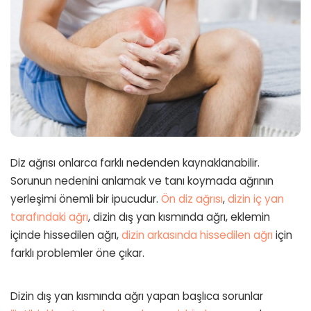
Diz ağrısı onlarca farklı nedenden kaynaklanabilir.
Sorunun nedenini anlamak ve tanı koymada ağrının
yerleşimi önemli bir ipucudur.
Ön diz ağrısı
,
dizin iç yan
tarafındaki ağrı
, dizin dış yan kısmında ağrı, eklemin
içinde hissedilen ağrı,
dizin arkasında hissedilen ağrı
için
farklı problemler öne çıkar.
Dizin dış yan kısmında ağrı yapan başlıca sorunlar