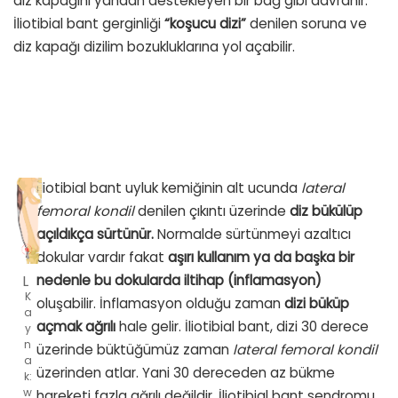
diz kapağını yandan destekleyen bir bağ gibi davranır.
İliotibial bant gerginliği
“koşucu dizi”
denilen soruna ve
diz kapağı dizilim bozukluklarına yol açabilir.
İliotibial bant uyluk kemiğinin alt ucunda
lateral
femoral kondil
denilen çıkıntı üzerinde
diz bükülüp
açıldıkça sürtünür.
Normalde sürtünmeyi azaltıcı
dokular vardır fakat
aşırı kullanım ya da başka bir
nedenle bu dokularda iltihap (inflamasyon)
K
oluşabilir. İnflamasyon olduğu zaman
dizi büküp
a
açmak ağrılı
hale gelir. İliotibial bant, dizi 30 derece
y
n
üzerinde büktüğümüz zaman
lateral femoral kondil
a
üzerinden atlar. Yani 30 dereceden az bükme
k:
w
hareketi fazla ağrılı değildir. İliotibial bant sendromu