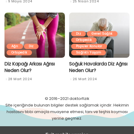
9 Mayıs 2024
25 Nisan 2024
Diz
Genel Sağlık
Ortopedik
Ağrı
Diz
Popüler Konular
Ortopedik
Sağlıklı Yaşam
Diz Kapağı Arkası Ağrısı
Soğuk Havalarda Diz Ağrısı
Neden Olur?
Neden Olur?
28 Mart 2024
26 Mart 2024
© 2016–2021 doktorfizik
Site içeriğinde bulunan bilgiler destek sağlamak içindir. Hekimin
hastasını tıbbi amaçla muayene etmesi, tanı ve teşhis koyması
yerine geçmez.