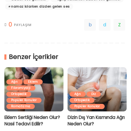
namaz kılarken dizden gelen ses
0
PAYLAŞIM
Benzer İçerikler
Ağrı
Eklem
Fibromiyalji
Ortopedik
Ağrı
Diz
Popüler Konular
Ortopedik
Romatizma
Popüler Konular
Eklem Sertliği Neden Olur?
Dizin Dış Yan Kısmında Ağrı
Nasıl Tedavi Edilir?
Neden Olur?