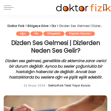
Doktor Fizik
>
Bölgeye Göre
>
Diz
>
Dizden Ses Gelmesi | Dizlerden Neden Ses Gelir?
Ağrı
Diz
Ortopedik
Popüler Konular
Dizden Ses Gelmesi | Dizlerden
Neden Ses Gelir?
Dizden ses gelmesi, genellikle diz eklemine zarar verici
bir durum değildir. Ayrıca bu sesler çoğunlukla bir
hastalığın habercisi de değildir. Ancak bazı
hastalıklarda bu seslere ağrı ve şişlik eşlik edebilir.
22 Nisan 2024
Doktorfizik Tıbbi Yayın Kurulu
Posted
by