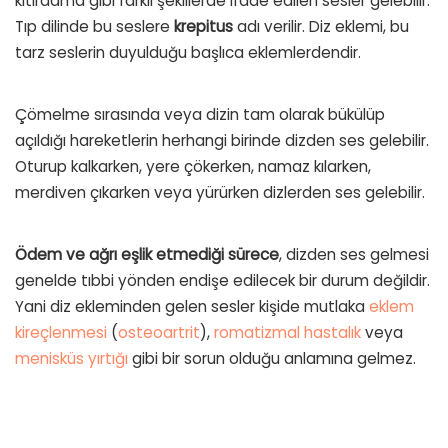
kıtırdama gibi farklı şekillerde ifade edilen sesler gelebilir.
Tıp dilinde bu seslere
krepitus
adı verilir. Diz eklemi, bu
tarz seslerin duyulduğu başlıca eklemlerdendir.
Çömelme sırasında veya dizin tam olarak bükülüp
açıldığı hareketlerin herhangi birinde dizden ses gelebilir.
Oturup kalkarken, yere çökerken, namaz kılarken,
merdiven çıkarken veya yürürken dizlerden ses gelebilir.
Ödem ve ağrı eşlik etmediği sürece
, dizden ses gelmesi
genelde tıbbi yönden endişe edilecek bir durum değildir.
Yani diz ekleminden gelen sesler kişide mutlaka
eklem
kireçlenmesi
(
osteoartrit
),
romatizmal hastalık
veya
menisküs yırtığı
gibi bir sorun olduğu anlamına gelmez.