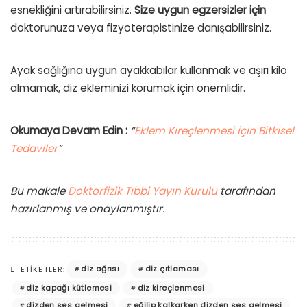
esnekliğini artırabilirsiniz.
Size uygun egzersizler için
doktorunuza veya fizyoterapistinize danışabilirsiniz.
Ayak sağlığına uygun ayakkabılar kullanmak ve aşırı kilo
almamak, diz ekleminizi korumak için önemlidir.
Okumaya Devam Edin :
“
Eklem Kireçlenmesi için Bitkisel
Tedaviler
“
Bu makale
Doktorfizik Tıbbi Yayın Kurulu
tarafından
hazırlanmış ve onaylanmıştır.
diz ağrısı
diz çıtlaması
ETIKETLER:
diz kapağı kütlemesi
diz kireçlenmesi
dizden ses gelmesi
eğilip kalkarken dizden ses gelmesi