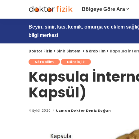
Bölgeye Göre Ara
Beyin, sinir, kas, kemik, omurga ve eklem sağlı
bilgi merkezi
Doktor Fizik
>
Sinir Sistemi
>
Nörobilim
>
Kapsula İnter
Nörobilim
Nörolojik
Kapsula İnterna
Kapsül)
4 Eylül 2020
Uzman Doktor Deniz Doğan
Posted
by