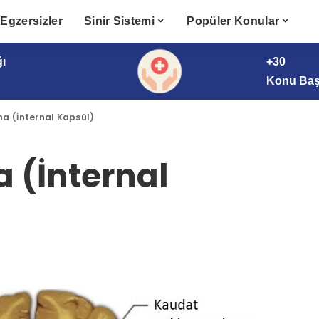
Egzersizler
Sinir Sistemi
Popüler Konular
ğı
+30
Konu Başl
na (İnternal Kapsül)
 (İnternal