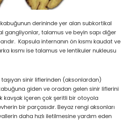
kabuğunun derininde yer alan subkortikal
zal gangliyonlar, talamus ve beyin sapı diğer
larıdır. Kapsula internanın ön kısmı kaudat ve
 arka kısmı ise talamus ve lentikuler nukleusu
 taşıyan sinir liflerinden (aksonlardan)
abuğuna giden ve oradan gelen sinir liflerini
k kavşak içeren çok şeritli bir otoyola
evherin bir parçasıdır. Beyaz rengi aksonları
yallerin daha hızlı iletilmesine yardım eden