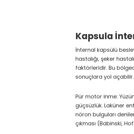
Kapsula İnte
İnternal kapsülü besle
hastalığı, şeker hasta
faktörleridir. Bu bölge
sonuçlara yol açabilir. 
Pür motor inme: Yüzün 
güçsüzlük. Laküner enfa
nöron bulguları denilen
çıkması (Babinski, Hoff