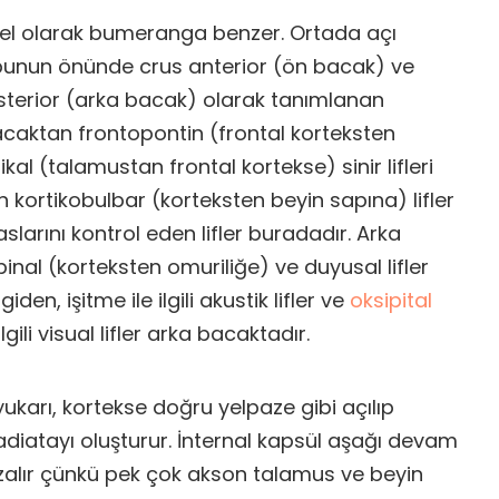
sel olarak bumeranga benzer. Ortada açı
 bunun önünde crus anterior (ön bacak) ve
sterior (arka bacak) olarak tanımlanan
 bacaktan frontopontin (frontal korteksten
al (talamustan frontal kortekse) sinir lifleri
kortikobulbar (korteksten beyin sapına) lifler
slarını kontrol eden lifler buradadır. Arka
inal (korteksten omuriliğe) ve duyusal lifler
giden, işitme ile ilgili akustik lifler ve
oksipital
gili visual lifler arka bacaktadır.
 yukarı, kortekse doğru yelpaze gibi açılıp
adiatayı oluşturur. İnternal kapsül aşağı devam
azalır çünkü pek çok akson talamus ve beyin