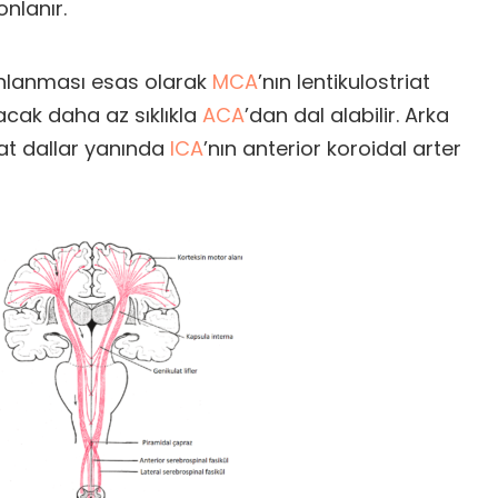
onlanır.
anlanması esas olarak
MCA
’nın lentikulostriat
acak daha az sıklıkla
ACA
’dan dal alabilir. Arka
iat dallar yanında
ICA
’nın anterior koroidal arter