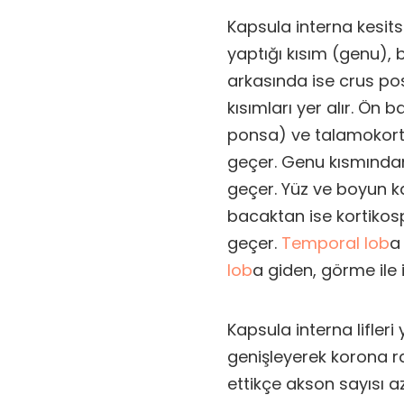
Kapsula interna kesit
yaptığı kısım (genu),
arkasında ise crus po
kısımları yer alır. Ön
ponsa) ve talamokortik
geçer. Genu kısmından 
geçer. Yüz ve boyun ka
bacaktan ise kortikosp
geçer.
Temporal lob
a 
lob
a giden, görme ile il
Kapsula interna lifleri
genişleyerek korona r
ettikçe akson sayısı 