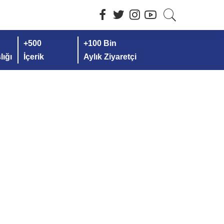
+500
+100 Bin
ığı
İçerik
Aylık Ziyaretçi