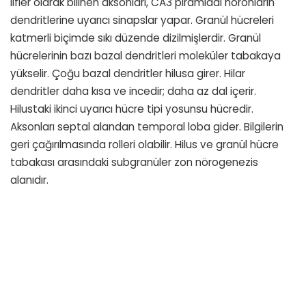
lifler olarak bilinen aksonları, CA3 piramidal nöronların
dendritlerine uyarıcı sinapslar yapar. Granül hücreleri
katmerli biçimde sıkı düzende dizilmişlerdir. Granül
hücrelerinin bazı bazal dendritleri moleküler tabakaya
yükselir. Çoğu bazal dendritler hilusa girer. Hilar
dendritler daha kısa ve incedir; daha az dal içerir.
Hilustaki ikinci uyarıcı hücre tipi yosunsu hücredir.
Aksonları septal alandan temporal loba gider. Bilgilerin
geri çağırılmasında rolleri olabilir. Hilus ve granül hücre
tabakası arasındaki subgranüler zon nörogenezis
alanıdır.