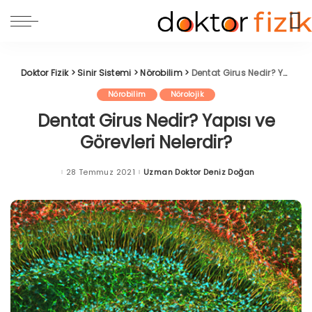
Doktor Fizik
>
Sinir Sistemi
>
Nörobilim
>
Dentat Girus Nedir? Yapısı ve Görevleri Nelerdir?
Nörobilim
Nörolojik
Dentat Girus Nedir? Yapısı ve
Görevleri Nelerdir?
28 Temmuz 2021
Uzman Doktor Deniz Doğan
Posted
by