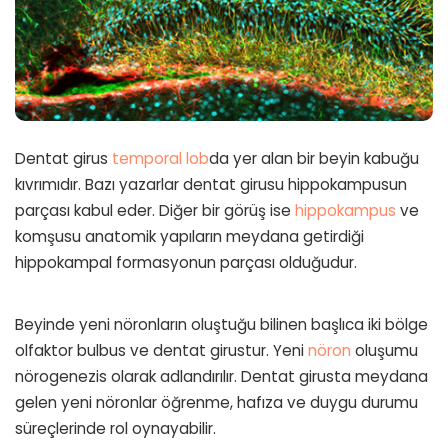
Dentat girus
temporal lob
da yer alan bir beyin kabuğu
kıvrımıdır. Bazı yazarlar dentat girusu hippokampusun
parçası kabul eder. Diğer bir görüş ise
hippokampus
ve
komşusu anatomik yapıların meydana getirdiği
hippokampal formasyonun parçası olduğudur.
Beyinde yeni nöronların oluştuğu bilinen başlıca iki bölge
olfaktor bulbus ve dentat girustur. Yeni
nöron
oluşumu
nörogenezis olarak adlandırılır. Dentat girusta meydana
gelen yeni nöronlar öğrenme, hafıza ve duygu durumu
süreçlerinde rol oynayabilir.