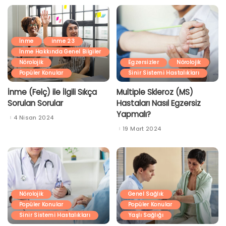
İnme
inme 23
İnme Hakkında Genel Bilgiler
Nörolojik
Egzersizler
Nörolojik
Popüler Konular
Sinir Sistemi Hastalıkları
İnme (Felç) ile İlgili Sıkça
Multiple Skleroz (MS)
Sorulan Sorular
Hastaları Nasıl Egzersiz
Yapmalı?
4 Nisan 2024
19 Mart 2024
Nörolojik
Genel Sağlık
Popüler Konular
Popüler Konular
Sinir Sistemi Hastalıkları
Yaşlı Sağlığı