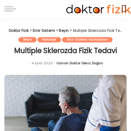
Doktor Fizik
>
Sinir Sistemi
>
Beyin
>
Multiple Sklerozda Fizik Tedavi
Beyin
Nörolojik
Sinir Sistemi Hastalıkları
Multiple Sklerozda Fizik Tedavi
4 Eylül 2020
Uzman Doktor Deniz Doğan
Posted
by