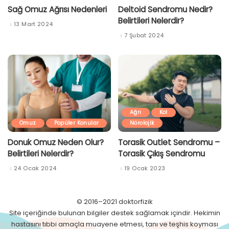
Sağ Omuz Ağrısı Nedenleri
Deltoid Sendromu Nedir?
Belirtileri Nelerdir?
13 Mart 2024
7 Şubat 2024
Ağrı
Kol
Omuz
Popüler Konular
Nörolojik
Donuk Omuz Neden Olur?
Torasik Outlet Sendromu –
Belirtileri Nelerdir?
Torasik Çıkış Sendromu
24 Ocak 2024
19 Ocak 2023
© 2016–2021 doktorfizik
Site içeriğinde bulunan bilgiler destek sağlamak içindir. Hekimin
hastasını tıbbi amaçla muayene etmesi, tanı ve teşhis koyması