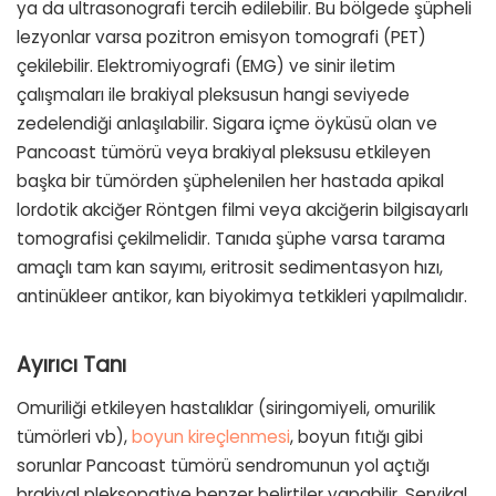
ya da ultrasonografi tercih edilebilir. Bu bölgede şüpheli
lezyonlar varsa pozitron emisyon tomografi (PET)
çekilebilir. Elektromiyografi (EMG) ve sinir iletim
çalışmaları ile brakiyal pleksusun hangi seviyede
zedelendiği anlaşılabilir. Sigara içme öyküsü olan ve
Pancoast tümörü veya brakiyal pleksusu etkileyen
başka bir tümörden şüphelenilen her hastada apikal
lordotik akciğer Röntgen filmi veya akciğerin bilgisayarlı
tomografisi çekilmelidir. Tanıda şüphe varsa tarama
amaçlı tam kan sayımı, eritrosit sedimentasyon hızı,
antinükleer antikor, kan biyokimya tetkikleri yapılmalıdır.
Ayırıcı Tanı
Omuriliği etkileyen hastalıklar (siringomiyeli, omurilik
tümörleri vb),
boyun kireçlenmesi
, boyun fıtığı gibi
sorunlar Pancoast tümörü sendromunun yol açtığı
brakiyal pleksopatiye benzer belirtiler yapabilir. Servikal