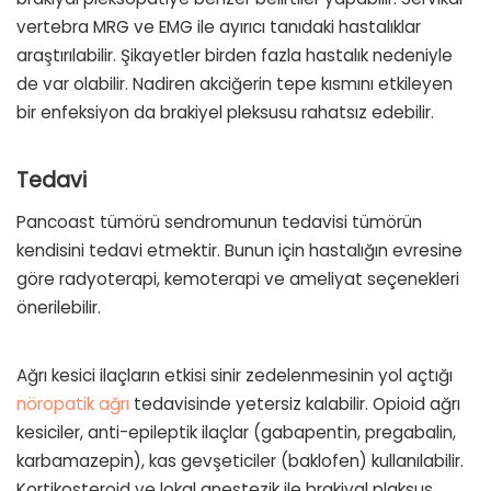
vertebra MRG ve EMG ile ayırıcı tanıdaki hastalıklar
araştırılabilir. Şikayetler birden fazla hastalık nedeniyle
de var olabilir. Nadiren akciğerin tepe kısmını etkileyen
bir enfeksiyon da brakiyel pleksusu rahatsız edebilir.
Tedavi
Pancoast tümörü sendromunun tedavisi tümörün
kendisini tedavi etmektir. Bunun için hastalığın evresine
göre radyoterapi, kemoterapi ve ameliyat seçenekleri
önerilebilir.
Ağrı kesici ilaçların etkisi sinir zedelenmesinin yol açtığı
nöropatik ağrı
tedavisinde yetersiz kalabilir. Opioid ağrı
kesiciler, anti-epileptik ilaçlar (gabapentin, pregabalin,
karbamazepin), kas gevşeticiler (baklofen) kullanılabilir.
Kortikosteroid ve lokal anestezik ile brakiyal plaksus