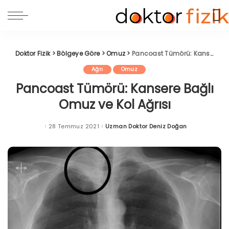
Doktor Fizik
>
Bölgeye Göre
>
Omuz
>
Pancoast Tümörü: Kansere Bağlı Omuz ve Kol Ağrısı
Ağrı
Omuz
Pancoast Tümörü: Kansere Bağlı
Omuz ve Kol Ağrısı
28 Temmuz 2021
Uzman Doktor Deniz Doğan
Posted
by