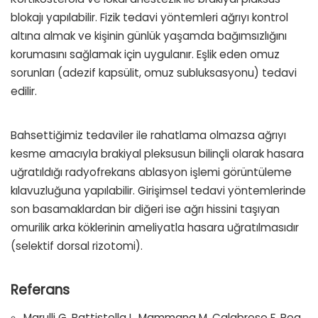
blokajı yapılabilir. Fizik tedavi yöntemleri ağrıyı kontrol
altına almak ve kişinin günlük yaşamda bağımsızlığını
korumasını sağlamak için uygulanır. Eşlik eden omuz
sorunları (adezif kapsülit, omuz subluksasyonu) tedavi
edilir.
Bahsettiğimiz tedaviler ile rahatlama olmazsa ağrıyı
kesme amacıyla brakiyal pleksusun bilinçli olarak hasara
uğratıldığı radyofrekans ablasyon işlemi görüntüleme
kılavuzluğuna yapılabilir. Girişimsel tedavi yöntemlerinde
son basamaklardan bir diğeri ise ağrı hissini taşıyan
omurilik arka köklerinin ameliyatla hasara uğratılmasıdır
(selektif dorsal rizotomi).
Referans
Marulli G, Battistella L, Mammana M, Calabrese F, Rea