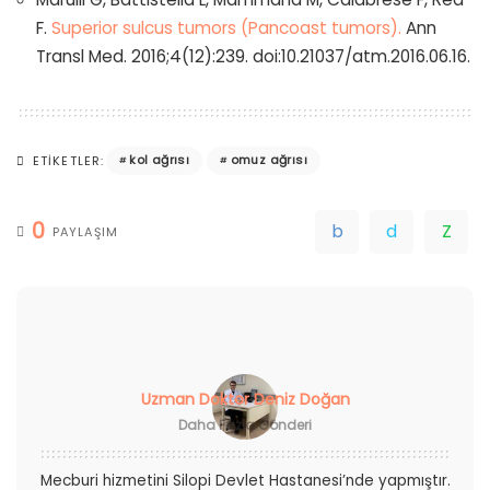
F.
Superior sulcus tumors (Pancoast tumors).
Ann
Transl Med. 2016;4(12):239. doi:10.21037/atm.2016.06.16.
kol ağrısı
omuz ağrısı
ETIKETLER:
0
PAYLAŞIM
Uzman Doktor Deniz Doğan
Daha Fazla Gönderi
Mecburi hizmetini Silopi Devlet Hastanesi’nde yapmıştır.