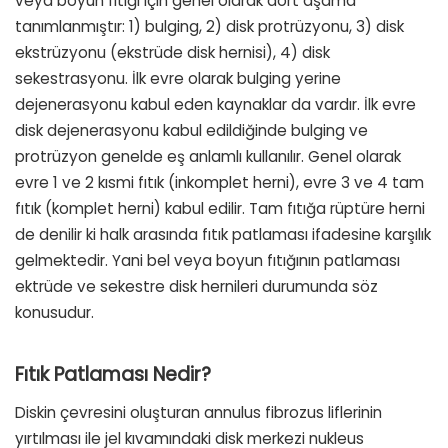
veya boyun fıtığı için genel olarak dört aşama
tanımlanmıştır: 1) bulging, 2) disk protrüzyonu, 3) disk
ekstrüzyonu (ekstrüde disk hernisi), 4) disk
sekestrasyonu. İlk evre olarak bulging yerine
dejenerasyonu kabul eden kaynaklar da vardır. İlk evre
disk dejenerasyonu kabul edildiğinde bulging ve
protrüzyon genelde eş anlamlı kullanılır. Genel olarak
evre 1 ve 2 kısmi fıtık (inkomplet herni), evre 3 ve 4 tam
fıtık (komplet herni) kabul edilir. Tam fıtığa rüptüre herni
de denilir ki halk arasında fıtık patlaması ifadesine karşılık
gelmektedir. Yani bel veya boyun fıtığının patlaması
ektrüde ve sekestre disk hernileri durumunda söz
konusudur.
Fıtık Patlaması Nedir?
Diskin çevresini oluşturan annulus fibrozus liflerinin
yırtılması ile jel kıvamındaki disk merkezi nukleus