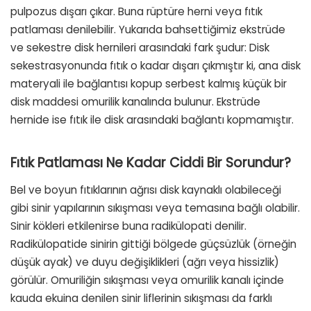
pulpozus dışarı çıkar. Buna rüptüre herni veya fıtık
patlaması denilebilir. Yukarıda bahsettiğimiz ekstrüde
ve sekestre disk hernileri arasındaki fark şudur: Disk
sekestrasyonunda fıtık o kadar dışarı çıkmıştır ki, ana disk
materyali ile bağlantısı kopup serbest kalmış küçük bir
disk maddesi omurilik kanalında bulunur. Ekstrüde
hernide ise fıtık ile disk arasındaki bağlantı kopmamıştır.
Fıtık Patlaması Ne Kadar Ciddi Bir Sorundur?
Bel ve boyun fıtıklarının ağrısı disk kaynaklı olabileceği
gibi sinir yapılarının sıkışması veya temasına bağlı olabilir.
Sinir kökleri etkilenirse buna radikülopati denilir.
Radikülopatide sinirin gittiği bölgede güçsüzlük (örneğin
düşük ayak) ve duyu değişiklikleri (ağrı veya hissizlik)
görülür. Omuriliğin sıkışması veya omurilik kanalı içinde
kauda ekuina denilen sinir liflerinin sıkışması da farklı