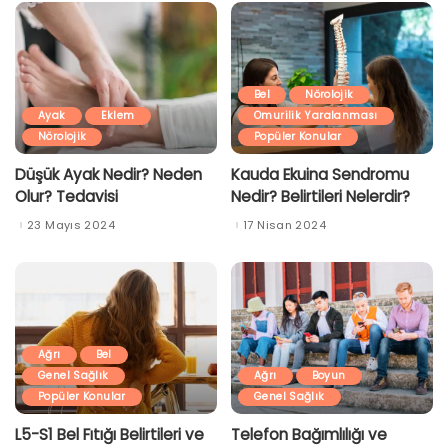
Bel
Nörolojik
Ayak
Eklem
Omurilik Yaralanması
Nörolojik
Popüler Konular
Düşük Ayak Nedir? Neden
Kauda Ekuina Sendromu
Olur? Tedavisi
Nedir? Belirtileri Nelerdir?
23 Mayıs 2024
17 Nisan 2024
Ağrı
Bel
Genel Sağlık
Ağrı
Boyun
Popüler Konular
Genel Sağlık
L5-S1 Bel Fıtığı Belirtileri ve
Telefon Bağımlılığı ve