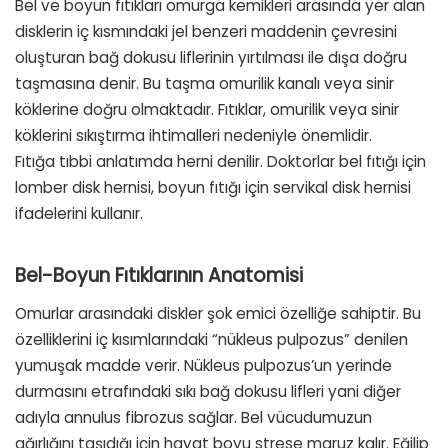
Bel ve boyun fıtıkları omurga kemikleri arasında yer alan
disklerin iç kısmındaki jel benzeri maddenin çevresini
oluşturan bağ dokusu liflerinin yırtılması ile dışa doğru
taşmasına denir. Bu taşma omurilik kanalı veya sinir
köklerine doğru olmaktadır. Fıtıklar, omurilik veya sinir
köklerini sıkıştırma ihtimalleri nedeniyle önemlidir.
Fıtığa tıbbi anlatımda herni denilir. Doktorlar bel fıtığı için
lomber disk hernisi, boyun fıtığı için servikal disk hernisi
ifadelerini kullanır.
Bel-Boyun Fıtıklarının Anatomisi
Omurlar arasındaki diskler şok emici özelliğe sahiptir. Bu
özelliklerini iç kısımlarındaki “nükleus pulpozus” denilen
yumuşak madde verir. Nükleus pulpozus’un yerinde
durmasını etrafındaki sıkı bağ dokusu lifleri yani diğer
adıyla annulus fibrozus sağlar. Bel vücudumuzun
ağırlığını taşıdığı için hayat boyu strese maruz kalır. Eğilip