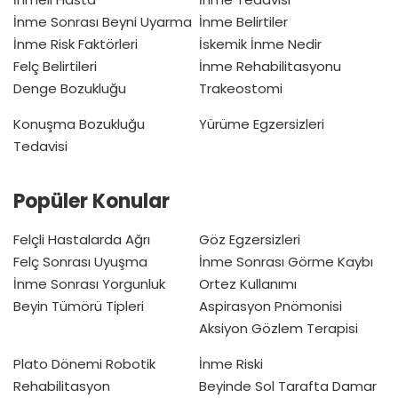
İnme Sonrası Beyni Uyarma
İnme Belirtiler
İnme Risk Faktörleri
İskemik İnme Nedir
Felç Belirtileri
İnme Rehabilitasyonu
Denge Bozukluğu
Trakeostomi
Konuşma Bozukluğu
Yürüme Egzersizleri
Tedavisi
Popüler Konular
Felçli Hastalarda Ağrı
Göz Egzersizleri
Felç Sonrası Uyuşma
İnme Sonrası Görme Kaybı
İnme Sonrası Yorgunluk
Ortez Kullanımı
Beyin Tümörü Tipleri
Aspirasyon Pnömonisi
Aksiyon Gözlem Terapisi
Plato Dönemi
Robotik
İnme Riski
Rehabilitasyon
Beyinde Sol Tarafta Damar