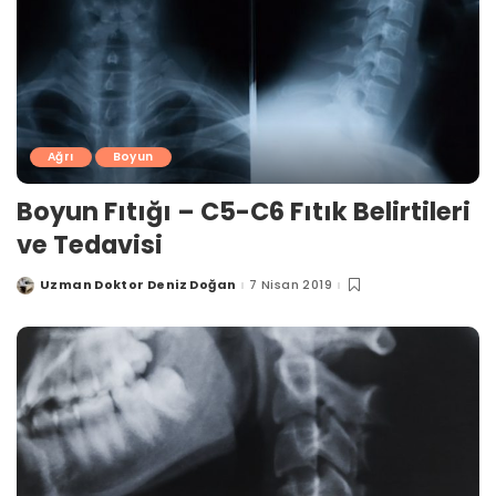
Ağrı
Boyun
Boyun Fıtığı – C5-C6 Fıtık Belirtileri
ve Tedavisi
Uzman Doktor Deniz Doğan
7 Nisan 2019
Posted
by