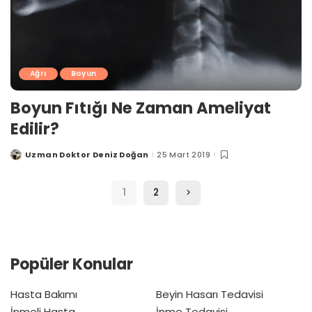
Ağrı
Boyun
Boyun Fıtığı Ne Zaman Ameliyat
Edilir?
Uzman Doktor Deniz Doğan
25 Mart 2019
Posted
by
1
2
Popüler Konular
Hasta Bakımı
Beyin Hasarı Tedavisi
İnmeli Hasta
İnme Tedavisi