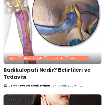
Ağrı
Genel Sağlık
Nörolojik
Ortopedik
Radikülopati Nedir? Belirtileri ve
Tedavisi
Uzman Doktor Deniz Doğan
27 Temmuz 2019
Posted
by