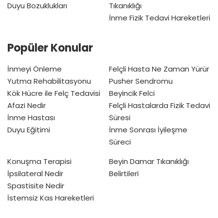
Duyu Bozuklukları
Tıkanıklığı
İnme Fizik Tedavi Hareketleri
Popüler Konular
İnmeyi Önleme
Felçli Hasta Ne Zaman Yürür
Yutma Rehabilitasyonu
Pusher Sendromu
Kök Hücre ile Felç Tedavisi
Beyincik Felci
Afazi Nedir
Felçli Hastalarda Fizik Tedavi
İnme Hastası
Süresi
Duyu Eğitimi
İnme Sonrası İyileşme
Süreci
Konuşma Terapisi
Beyin Damar Tıkanıklığı
İpsilateral Nedir
Belirtileri
Spastisite Nedir
İstemsiz Kas Hareketleri