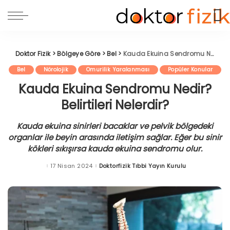
Doktor Fizik
>
Bölgeye Göre
>
Bel
>
Kauda Ekuina Sendromu Nedir? Belirtileri Nelerdir?
Bel
Nörolojik
Omurilik Yaralanması
Popüler Konular
Kauda Ekuina Sendromu Nedir?
Belirtileri Nelerdir?
Kauda ekuina sinirleri bacaklar ve pelvik bölgedeki
organlar ile beyin arasında iletişim sağlar. Eğer bu sinir
kökleri sıkışırsa kauda ekuina sendromu olur.
17 Nisan 2024
Doktorfizik Tıbbi Yayın Kurulu
Posted
by