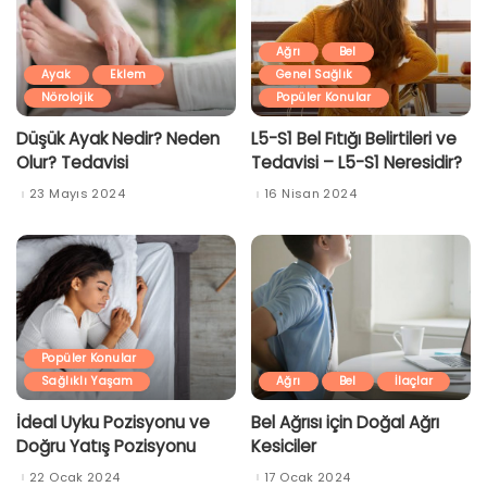
Ağrı
Bel
Ayak
Eklem
Genel Sağlık
Nörolojik
Popüler Konular
Düşük Ayak Nedir? Neden
L5-S1 Bel Fıtığı Belirtileri ve
Olur? Tedavisi
Tedavisi – L5-S1 Neresidir?
23 Mayıs 2024
16 Nisan 2024
Popüler Konular
Sağlıklı Yaşam
Ağrı
Bel
İlaçlar
İdeal Uyku Pozisyonu ve
Bel Ağrısı için Doğal Ağrı
Doğru Yatış Pozisyonu
Kesiciler
22 Ocak 2024
17 Ocak 2024