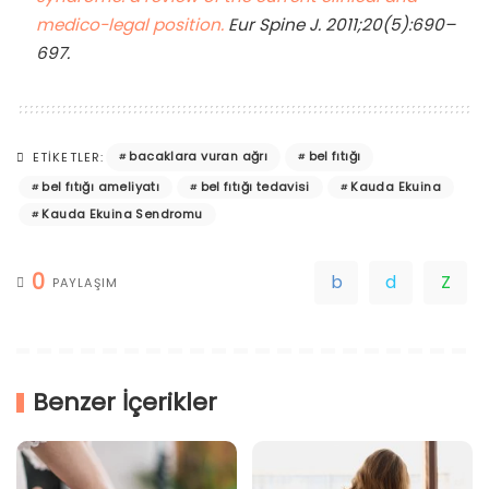
medico-legal position.
Eur Spine J. 2011;20(5):690–
697.
bacaklara vuran ağrı
bel fıtığı
ETIKETLER:
bel fıtığı ameliyatı
bel fıtığı tedavisi
Kauda Ekuina
Kauda Ekuina Sendromu
0
PAYLAŞIM
Benzer İçerikler