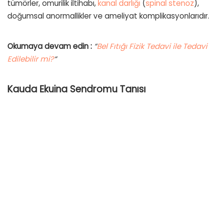
tümörler, omurilik iltihabı,
kanal darlığı
(
spinal stenoz
),
doğumsal anormallikler ve ameliyat komplikasyonlarıdır.
Okumaya devam edin :
“
Bel Fıtığı Fizik Tedavi ile Tedavi
Edilebilir mi?
“
Kauda Ekuina Sendromu Tanısı