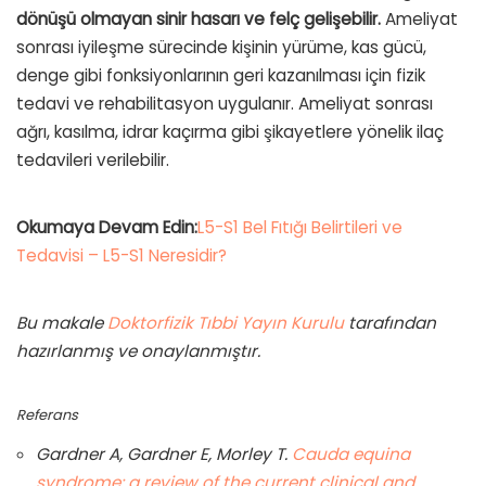
dönüşü olmayan sinir hasarı ve felç gelişebilir.
Ameliyat
sonrası iyileşme sürecinde kişinin yürüme, kas gücü,
denge gibi fonksiyonlarının geri kazanılması için fizik
tedavi ve rehabilitasyon uygulanır. Ameliyat sonrası
ağrı, kasılma, idrar kaçırma gibi şikayetlere yönelik ilaç
tedavileri verilebilir.
Okumaya Devam Edin:
L5-S1 Bel Fıtığı Belirtileri ve
Tedavisi – L5-S1 Neresidir?
Bu makale
Doktorfizik Tıbbi Yayın Kurulu
tarafından
hazırlanmış ve onaylanmıştır.
Referans
Gardner A, Gardner E, Morley T.
Cauda equina
syndrome: a review of the current clinical and