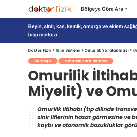
Bölgeye Göre Ara
Beyin, sinir, kas, kemik, omurga ve eklem sağlı
bilgi merkezi
Doktor Fizik
>
Sinir Sistemi
>
Omurilik Yaralanması
>
Om
Nörolojik
Omurilik Yaralanması
Omurilik İltiha
Miyelit) ve Omur
Omurilik iltihabı (tıp dilinde transv
sinir liflerinin hasar görmesine ve 
kaybı ve otonomik bozukluklar görü