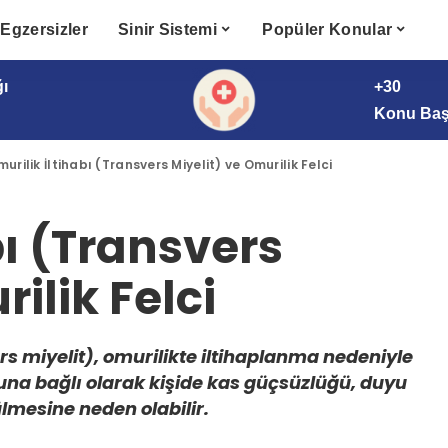
Egzersizler
Sinir Sistemi
Popüler Konular
ğı
+30
Konu Başl
urilik İltihabı (Transvers Miyelit) ve Omurilik Felci
bı (Transvers
ilik Felci
ers miyelit), omurilikte iltihaplanma nedeniyle
buna bağlı olarak kişide kas güçsüzlüğü, duyu
lmesine neden olabilir.