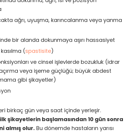
altında dokunma, ağrı, ısı ve pozisyon
a
 bacakta ağrı, uyuşma, karıncalanma veya yanma
inde bir alanda dokunmaya aşırı hassasiyet
 kasılma (
spastisite
)
ksiyonları ve cinsel işlevlerde bozukluk (idrar
r kaçırma veya işeme güçlüğü; büyük abdest
ama gibi şikayetler)
syon
ileri birkaç gün veya saat içinde yerleşir.
ilk şikayetlerin başlamasından 10 gün sonra
ni almış olur.
Bu dönemde hastaların yarısı