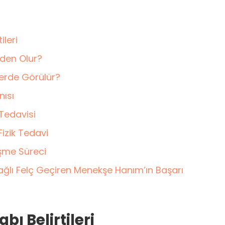
ileri
eden Olur?
mlerde Görülür?
nısı
 Tedavisi
Fizik Tedavi
leşme Süreci
Bağlı Felç Geçiren Menekşe Hanım’ın Başarı
abı Belirtileri