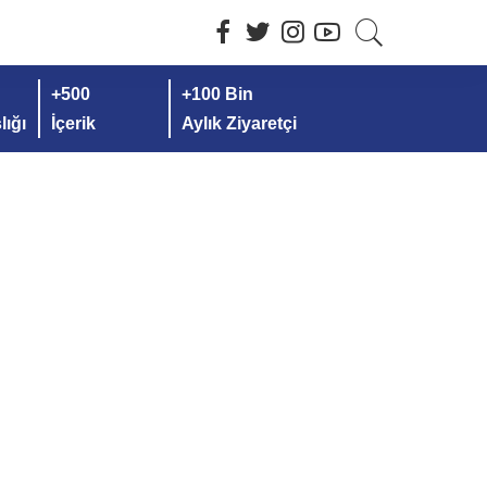
+500
+100 Bin
ığı
İçerik
Aylık Ziyaretçi