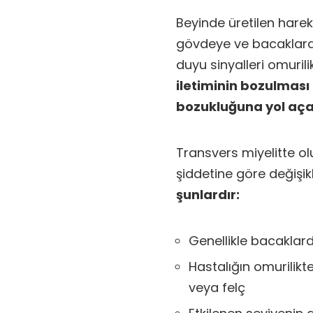
Beyinde üretilen hareke
gövdeye ve bacaklara i
duyu sinyalleri omurili
iletiminin bozulması
bozukluğuna yol açab
Transvers miyelitte oluş
şiddetine göre değişikl
şunlardır:
Genellikle bacaklard
Hastalığın omurilikt
veya felç