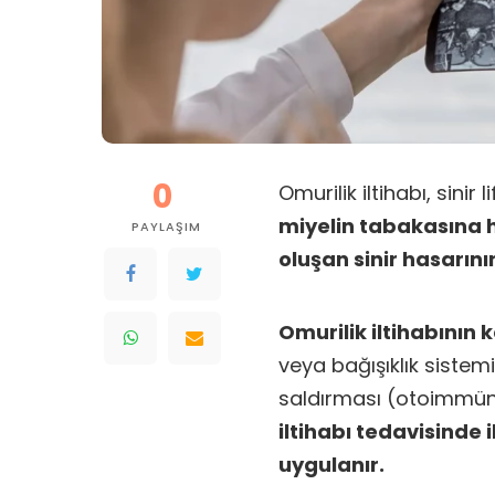
0
Omurilik iltihabı, sinir
miyelin tabakasına h
PAYLAŞIM
oluşan sinir hasarın
Omurilik iltihabının
veya bağışıklık sistem
saldırması (otoimmüni
iltihabı tedavisinde i
uygulanır.