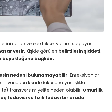
 liflerini saran ve elektriksel yalıtım sağlayan
asar verir.
Kişide görülen
belirtilerin şiddeti,
ın büyüklüğüne bağlıdır.
 kesin nedeni bulunamayabilir.
Enfeksiyonlar
inin vücudun kendi dokusuna yanlışlıkla
te) transvers miyelite neden olabilir.
Omurilik
laç tedavisi ve fizik tedavi bir arada