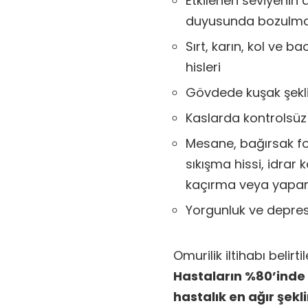
Etkilenen seviyenin 
duyusunda bozulm
Sırt, karın, kol ve
hisleri
Gövdede kuşak şekl
Kaslarda kontrolsüz
Mesane, bağırsak fon
sıkışma hissi, idra
kaçırma veya yapam
Yorgunluk ve depre
Omurilik iltihabı belirt
Hastaların %80’inde 
hastalık en ağır şekli