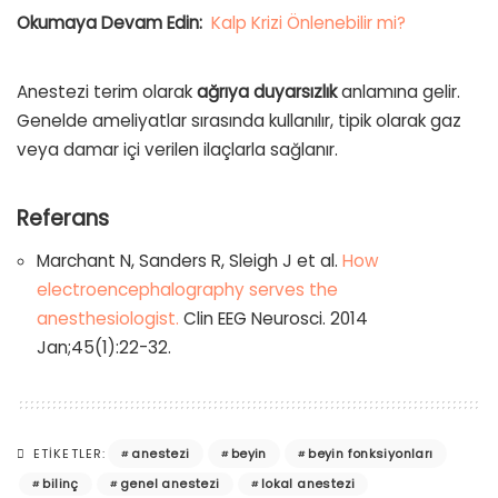
Okumaya Devam Edin:
Kalp Krizi Önlenebilir mi?
Anestezi terim olarak
ağrıya duyarsızlık
anlamına gelir.
Genelde ameliyatlar sırasında kullanılır, tipik olarak gaz
veya damar içi verilen ilaçlarla sağlanır.
Referans
Marchant N, Sanders R, Sleigh J et al.
How
electroencephalography serves the
anesthesiologist.
Clin EEG Neurosci. 2014
Jan;45(1):22-32.
anestezi
beyin
beyin fonksiyonları
ETIKETLER:
bilinç
genel anestezi
lokal anestezi