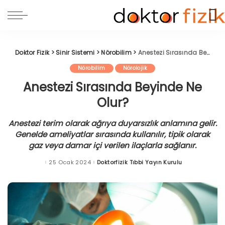
Doktor Fizik
>
Sinir Sistemi
>
Nörobilim
>
Anestezi Sırasında Beyinde Ne Olur?
Nörobilim
Nörolojik
Anestezi Sırasında Beyinde Ne
Olur?
Anestezi terim olarak ağrıya duyarsızlık anlamına gelir.
Genelde ameliyatlar sırasında kullanılır, tipik olarak
gaz veya damar içi verilen ilaçlarla sağlanır.
25 Ocak 2024
Doktorfizik Tıbbi Yayın Kurulu
Posted
by