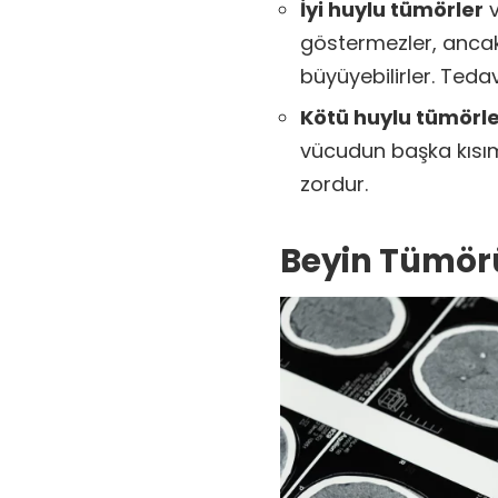
İyi huylu tümörler
v
göstermezler, ancak
büyüyebilirler. Tedavi
Kötü huylu tümörl
vücudun başka kısıml
zordur.
Beyin Tümör