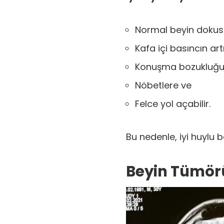
Normal beyin dokus
Kafa içi basıncın ar
Konuşma bozukluğu
Nöbetlere ve
Felce yol açabilir.
Bu nedenle, iyi huylu be
Beyin Tümörü