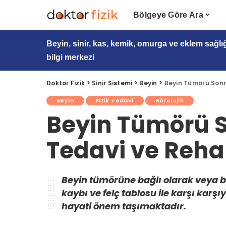
Bölgeye Göre Ara
Beyin, sinir, kas, kemik, omurga ve eklem sağlı
bilgi merkezi
Doktor Fizik
>
Sinir Sistemi
>
Beyin
>
Beyin Tümörü Sonra
Beyin
Fizik Tedavi
Nörolojik
Beyin Tümörü S
Tedavi ve Reha
Beyin tümörüne bağlı olarak veya b
kaybı ve felç tablosu ile karşı karşı
hayati önem taşımaktadır.