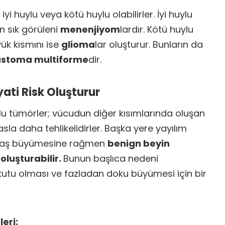
yi huylu veya kötü huylu olabilirler. İyi huylu
n sık görüleni
menenjiyom
lardır. Kötü huylu
ük kısmını ise
glioma
lar oluşturur. Bunların da
astoma multiforme
dir.
ati Risk Oluşturur
lu tümörler; vücudun diğer kısımlarında oluşan
asla daha tehlikelidirler. Başka yere yayılım
vaş büyümesine rağmen
benign beyin
 oluşturabilir.
Bunun başlıca nedeni
 kutu olması ve fazladan doku büyümesi için bir
leri: