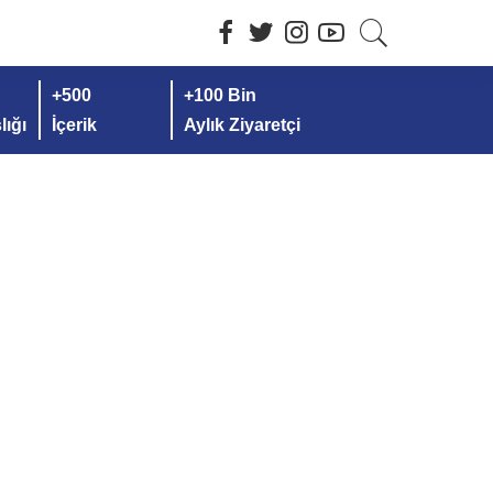
+500
+100 Bin
ığı
İçerik
Aylık Ziyaretçi