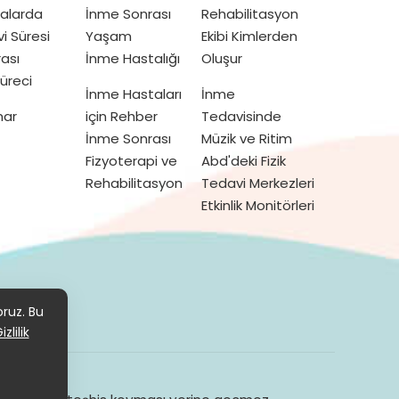
talarda
İnme Sonrası
Rehabilitasyon
vi Süresi
Yaşam
Ekibi Kimlerden
ası
İnme Hastalığı
Oluşur
üreci
İnme Hastaları
İnme
mar
için Rehber
Tedavisinde
İnme Sonrası
Müzik ve Ritim
Fizyoterapi ve
Abd'deki Fizik
Rehabilitasyon
Tedavi Merkezleri
Etkinlik Monitörleri
KVKK
oruz. Bu
izlilik