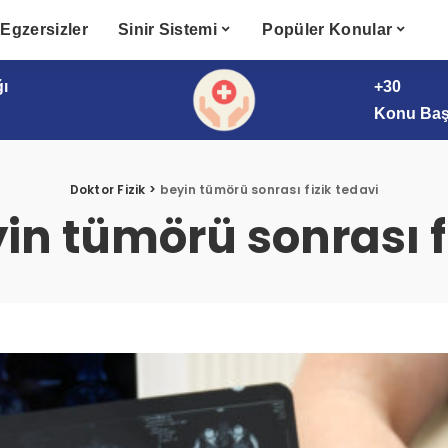
Egzersizler
Sinir Sistemi
Popüler Konular
ğı
+30
Konu Başl
Doktor Fizik
>
beyin tümörü sonrası fizik tedavi
in tümörü sonrası f