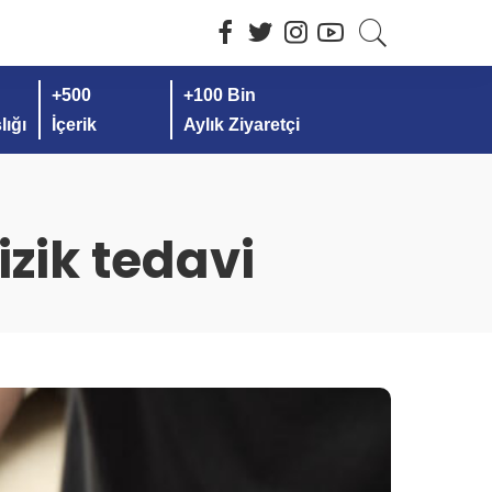
+500
+100 Bin
ığı
İçerik
Aylık Ziyaretçi
izik tedavi