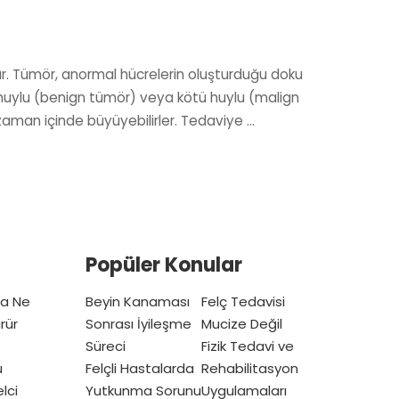
r. Tümör, anormal hücrelerin oluşturduğu doku
yi huylu (benign tümör) veya kötü huylu (malign
 zaman içinde büyüyebilirler. Tedaviye
...
Popüler Konular
ta Ne
Beyin Kanaması
Felç Tedavisi
rür
Sonrası İyileşme
Mucize Değil
Süreci
Fizik Tedavi ve
u
Felçli Hastalarda
Rehabilitasyon
lci
Yutkunma Sorunu
Uygulamaları