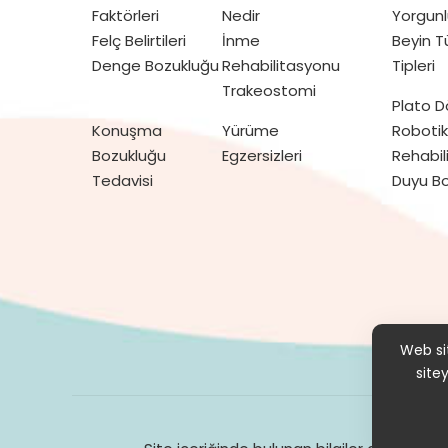
Faktörleri
Nedir
Yorgunl
Felç Belirtileri
İnme
Beyin 
Denge Bozukluğu
Rehabilitasyonu
Tipleri
Trakeostomi
Plato 
Konuşma
Yürüme
Robotik
Bozukluğu
Egzersizleri
Rehabil
Tedavisi
Duyu Bo
Hak
Web sit
site