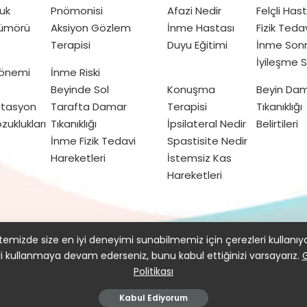
uk
Pnömonisi
Afazi Nedir
Felçli Has
Tümörü
Aksiyon Gözlem
İnme Hastası
Fizik Teda
Terapisi
Duyu Eğitimi
İnme Sonr
İyileşme S
Dönemi
İnme Riski
Beyinde Sol
Konuşma
Beyin Da
itasyon
Tarafta Damar
Terapisi
Tıkanıklığı
zuklukları
Tıkanıklığı
İpsilateral Nedir
Belirtileri
İnme Fizik Tedavi
Spastisite Nedir
Hareketleri
İstemsiz Kas
Hareketleri
kımızda
Gizlilik Politikası ve Kullanım Koşulları
emizde size en iyi deneyimi sunabilmemiz için çerezleri kullanıy
yi kullanmaya devam ederseniz, bunu kabul ettiğinizi varsayarız.
G
Politikası
© 2016–2021 doktorfizik
Kabul Ediyorum