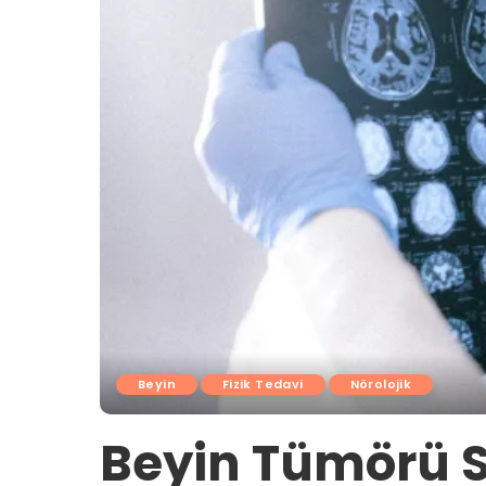
Beyin
Fizik Tedavi
Nörolojik
Beyin Tümörü So