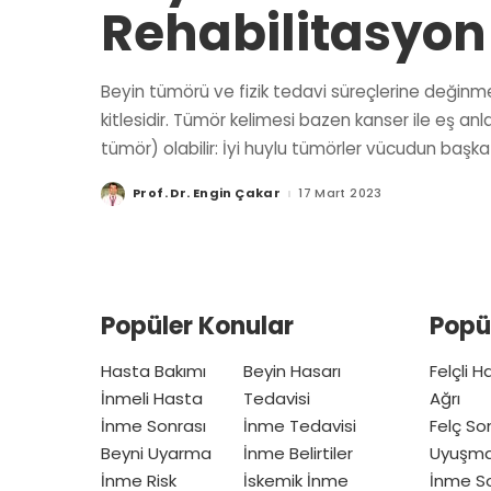
Rehabilitasyon
Beyin tümörü ve fizik tedavi süreçlerine değin
kitlesidir. Tümör kelimesi bazen kanser ile eş an
tümör) olabilir: İyi huylu tümörler vücudun başk
Prof. Dr. Engin Çakar
17 Mart 2023
Posted
by
Popüler Konular
Popü
Hasta Bakımı
Beyin Hasarı
Felçli 
İnmeli Hasta
Tedavisi
Ağrı
İnme Sonrası
İnme Tedavisi
Felç So
Beyni Uyarma
İnme Belirtiler
Uyuşm
İnme Risk
İskemik İnme
İnme So