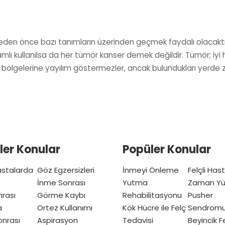
meden önce bazı tanımların üzerinden geçmek faydalı olacaktı
lamlı kullanılsa da her tümör kanser demek değildir. Tümör; i
a bölgelerine yayılım göstermezler, ancak bulundukları yerde
ler Konular
Popüler Konular
Hastalarda
Göz Egzersizleri
İnmeyi Önleme
Felçli Has
İnme Sonrası
Yutma
Zaman Yü
nrası
Görme Kaybı
Rehabilitasyonu
Pusher
a
Ortez Kullanımı
Kök Hücre ile Felç
Sendrom
nrası
Aspirasyon
Tedavisi
Beyincik Fe