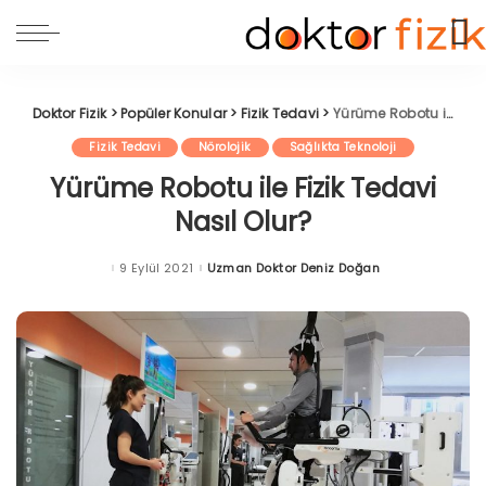
Doktor Fizik
>
Popüler Konular
>
Fizik Tedavi
>
Yürüme Robotu ile Fizik Tedavi Nasıl Olur?
Fizik Tedavi
Nörolojik
Sağlıkta Teknoloji
Yürüme Robotu ile Fizik Tedavi
Nasıl Olur?
9 Eylül 2021
Uzman Doktor Deniz Doğan
Posted
by