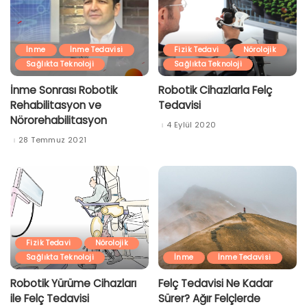
İnme
İnme Tedavisi
Fizik Tedavi
Nörolojik
Sağlıkta Teknoloji
Sağlıkta Teknoloji
İnme Sonrası Robotik
Robotik Cihazlarla Felç
Rehabilitasyon ve
Tedavisi
Nörorehabilitasyon
4 Eylül 2020
28 Temmuz 2021
Fizik Tedavi
Nörolojik
Sağlıkta Teknoloji
İnme
İnme Tedavisi
Robotik Yürüme Cihazları
Felç Tedavisi Ne Kadar
ile Felç Tedavisi
Sürer? Ağır Felçlerde