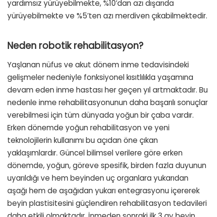
yardımsız yürüyebilmekte, %10’dan azı dışarıda
yürüyebilmekte ve %5’ten azı merdiven çıkabilmektedir.
Neden robotik rehabilitasyon?
Yaşlanan nüfus ve akut dönem inme tedavisindeki
gelişmeler nedeniyle fonksiyonel kısıtlılıkla yaşamına
devam eden inme hastası her geçen yıl artmaktadır. Bu
nedenle inme rehabilitasyonunun daha başarılı sonuçlar
verebilmesi için tüm dünyada yoğun bir çaba vardır.
Erken dönemde yoğun rehabilitasyon ve yeni
teknolojilerin kullanımı bu açıdan öne çıkan
yaklaşımlardır. Güncel bilimsel verilere göre erken
dönemde, yoğun, göreve spesifik, birden fazla duyunun
uyarıldığı ve hem beyinden uç organlara yukarıdan
aşağı hem de aşağıdan yukarı entegrasyonu içererek
beyin plastisitesini güçlendiren rehabilitasyon tedavileri
daha etkili olmaktadır. İnmeden sonraki ilk 3 ay beyin