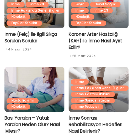
İnme
inme 23
Beyin
Genel Sağlık
İnme Hakkında Genel Bilgiler
İnme
inme 23
Nörolojik
Nörolojik
Popüler Konular
Popüler Konular
İnme (Felç) ile İlgili Sıkça
Koroner Arter Hastalığı
Sorulan Sorular
(KAH) ile İnme Nasıl Ayırt
Edilir?
4 Nisan 2024
25 Mart 2024
İnme
İnme Hakkında Genel Bilgiler
İnme Hastası Bakımı
Hasta Bakımı
İnme Sonrası Yaşam
Nörolojik
İnme Tedavisi
Bası Yaraları – Yatak
İnme Sonrası
Yaraları Neden Olur? Nasıl
Rehabilitasyon Hedefleri
İyileşir?
Nasıl Belirlenir?