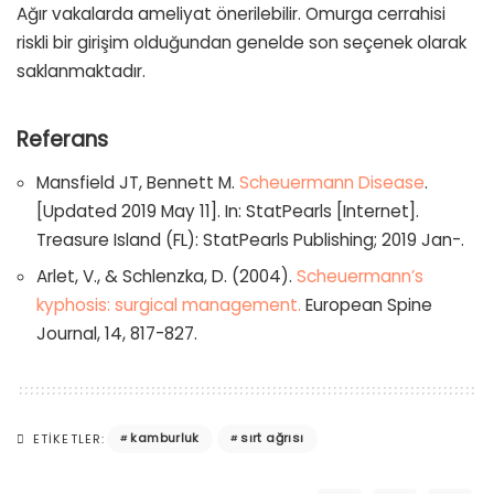
Ağır vakalarda ameliyat önerilebilir. Omurga cerrahisi
riskli bir girişim olduğundan genelde son seçenek olarak
saklanmaktadır.
Referans
Mansfield JT, Bennett M.
Scheuermann Disease
.
[Updated 2019 May 11]. In: StatPearls [Internet].
Treasure Island (FL): StatPearls Publishing; 2019 Jan-.
Arlet, V., & Schlenzka, D. (2004).
Scheuermann’s
kyphosis: surgical management.
European Spine
Journal, 14, 817-827.
kamburluk
sırt ağrısı
ETIKETLER: