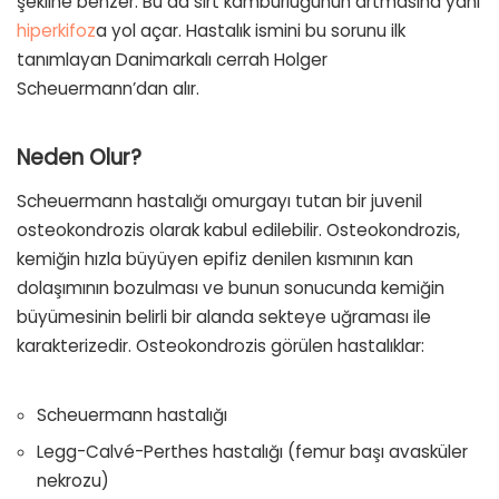
şekline benzer. Bu da sırt kamburluğunun artmasına yani
hiperkifoz
a yol açar. Hastalık ismini bu sorunu ilk
tanımlayan Danimarkalı cerrah Holger
Scheuermann’dan alır.
Neden Olur?
Scheuermann hastalığı omurgayı tutan bir juvenil
osteokondrozis olarak kabul edilebilir. Osteokondrozis,
kemiğin hızla büyüyen epifiz denilen kısmının kan
dolaşımının bozulması ve bunun sonucunda kemiğin
büyümesinin belirli bir alanda sekteye uğraması ile
karakterizedir. Osteokondrozis görülen hastalıklar:
Scheuermann hastalığı
Legg-Calvé-Perthes hastalığı (femur başı avasküler
nekrozu)