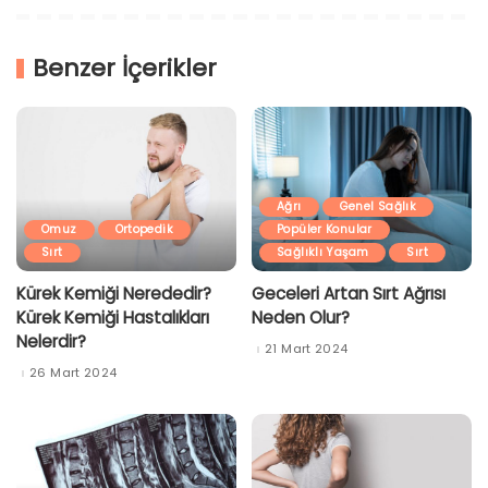
Benzer İçerikler
Ağrı
Genel Sağlık
Omuz
Ortopedik
Popüler Konular
Sırt
Sağlıklı Yaşam
Sırt
Kürek Kemiği Nerededir?
Geceleri Artan Sırt Ağrısı
Kürek Kemiği Hastalıkları
Neden Olur?
Nelerdir?
21 Mart 2024
26 Mart 2024