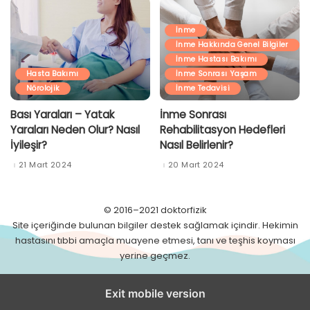
İnme
İnme Hakkında Genel Bilgiler
İnme Hastası Bakımı
Hasta Bakımı
İnme Sonrası Yaşam
Nörolojik
İnme Tedavisi
Bası Yaraları – Yatak
İnme Sonrası
Yaraları Neden Olur? Nasıl
Rehabilitasyon Hedefleri
İyileşir?
Nasıl Belirlenir?
21 Mart 2024
20 Mart 2024
© 2016–2021 doktorfizik
Site içeriğinde bulunan bilgiler destek sağlamak içindir. Hekimin
hastasını tıbbi amaçla muayene etmesi, tanı ve teşhis koyması
yerine geçmez.
Exit mobile version