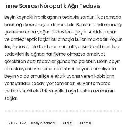
İnme Sonrası Nöropatik Ağrı Tedavisi
Beyin kaynaklı kronik ağrının tedavisi zordur. İlk aşamada
basit ağrı kesici ilaçlar denenebilir. Bunların etkili olmadığı
görülürse daha yoğun tedavilere geçilir. Antidepresan
ve antiepileptik ilaçlar bu amaçla kullanılmaktadır. Yoğun
ilaç tedavisi bile hastaların ancak yarısında etkilidir. İlaç
tedavileri ile ağrıda hafifleme olmazsa ameliyat
gerektiren bazı tedaviler gündeme gelebilir. Derin beyin
stimülasyonu ve spinal kord stimülasyonu ameliyatla
beyin ya da omuriliğe elektrik uyarısı veren kabloların
yerleştirildiği tedavi yöntemleridir. Bu yöntemlerde
verilen sürekli elektrik sinyalleri ağrı hissinin azalmasını
sağlar.
beyin hasarı
felç
inme
ETIKETLER: