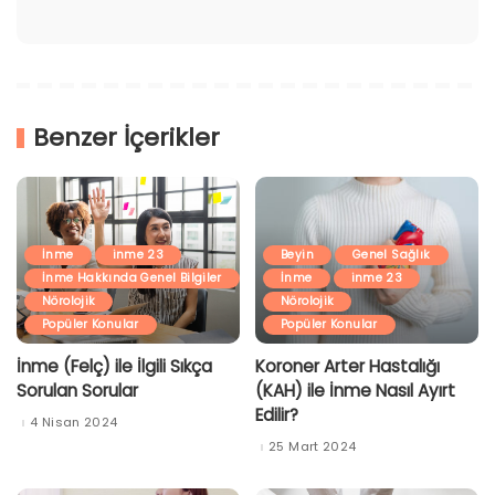
Benzer İçerikler
İnme
inme 23
Beyin
Genel Sağlık
İnme Hakkında Genel Bilgiler
İnme
inme 23
Nörolojik
Nörolojik
Popüler Konular
Popüler Konular
İnme (Felç) ile İlgili Sıkça
Koroner Arter Hastalığı
Sorulan Sorular
(KAH) ile İnme Nasıl Ayırt
Edilir?
4 Nisan 2024
25 Mart 2024