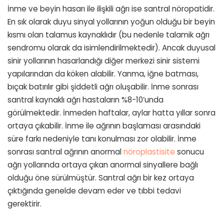
İnme ve beyin hasarı ile ilişkili ağrı ise santral nöropatidir.
En sık olarak duyu sinyal yollarının yoğun olduğu bir beyin
kısmı olan talamus kaynaklıdır (bu nedenle talamik ağrı
sendromu olarak da isimlendirilmektedir). Ancak duyusal
sinir yollarının hasarlandığı diğer merkezi sinir sistemi
yapılarından da köken alabilir. Yanma, iğne batması,
bıçak batırılır gibi şiddetli ağrı oluşabilir. İnme sonrası
santral kaynaklı ağrı hastaların %8-10’unda
görülmektedir. İnmeden haftalar, aylar hatta yıllar sonra
ortaya çıkabilir. İnme ile ağrının başlaması arasındaki
süre farkı nedeniyle tanı konulması zor olabilir. İnme
sonrası santral ağrının anormal
nöroplastisite
sonucu
ağrı yollarında ortaya çıkan anormal sinyallere bağlı
olduğu öne sürülmüştür. Santral ağrı bir kez ortaya
çıktığında genelde devam eder ve tıbbi tedavi
gerektirir.