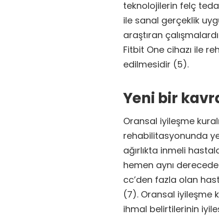
teknolojilerin felç ted
ile sanal gerçeklik uy
araştıran çalışmalardı
Fitbit One cihazı ile r
edilmesidir (5).
Yeni bir kavr
Oransal iyileşme kural
rehabilitasyonunda yen
ağırlıkta inmeli hasta
hemen aynı derecede i
cc’den fazla olan has
(7). Oransal iyileşme 
ihmal belirtilerinin iyi