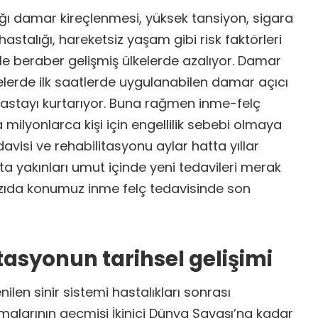
ğı damar kireçlenmesi, yüksek tansiyon, sigara
r hastalığı, hareketsiz yaşam gibi risk faktörleri
le beraber gelişmiş ülkelerde azalıyor. Damar
melerde ilk saatlerde uygulanabilen damar açıcı
hastayı kurtarıyor. Buna rağmen inme-felç
ilyonlarca kişi için engellilik sebebi olmaya
avisi ve rehabilitasyonu aylar hatta yıllar
sta yakınları umut içinde yeni tedavileri merak
yazıda konumuz inme felç tedavisinde son
tasyonun tarihsel gelişimi
ilen sinir sistemi hastalıkları sonrası
malarının geçmişi İkinici Dünya Savaşı’na kadar