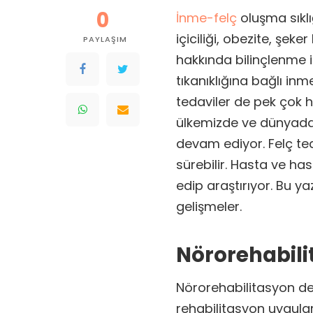
0
İnme-felç
oluşma sıklı
içiciliği, obezite, şeke
PAYLAŞIM
hakkında bilinçlenme i
tıkanıklığına bağlı in
tedaviler de pek çok 
ülkemizde ve dünyada m
devam ediyor. Felç ted
sürebilir. Hasta ve ha
edip araştırıyor. Bu 
gelişmeler.
Nörorehabili
Nörorehabilitasyon den
rehabilitasyon uygula