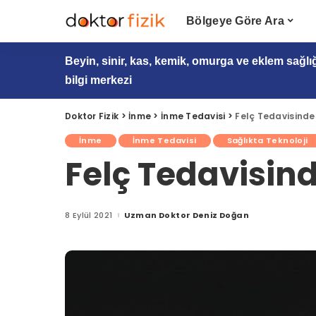
Bölgeye Göre Ara
Beyin, sinir, kas, kemik, omurga ve eklem sağlı
bilgi merkezi
Doktor Fizik
>
İnme
>
İnme Tedavisi
>
Felç Tedavisinde
İnme
İnme Tedavisi
Sağlıkta Teknoloji
Felç Tedavisin
8 Eylül 2021
Uzman Doktor Deniz Doğan
Posted
by