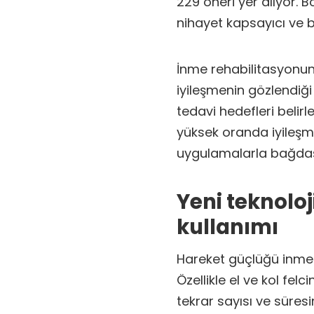
229 öneri yer alıyor. 
nihayet kapsayıcı ve bi
İnme rehabilitasyonund
iyileşmenin gözlendiği
tedavi hedefleri belir
yüksek oranda iyileşme
uygulamalarla bağdaştı
Yeni teknoloj
kullanımı
Hareket güçlüğü inme-f
Özellikle el ve kol fe
tekrar sayısı ve süresi