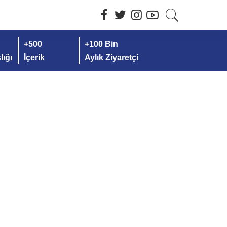
+500
+100 Bin
ığı
İçerik
Aylık Ziyaretçi