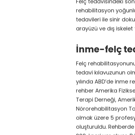
Felç tedavisindeki son
rehabilitasyon yoğunl
tedavileri ile sinir d
arayüzü ve dış iskelet 
İnme-felç te
Felç rehabilitasyonunu
tedavi kılavuzunun olm
yılında ABD’de inme reh
rehber Amerika Fizikse
Terapi Derneği, Amerik
Nörorehabilitasyon Top
olmak üzere 5 profesyo
oluşturuldu. Rehberde i