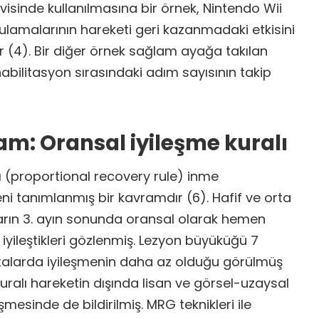
avisinde kullanılmasına bir örnek, Nintendo Wii
gulamalarının hareketi geri kazanmadaki etkisini
r (4). Bir diğer örnek sağlam ayağa takılan
ehabilitasyon sırasındaki adım sayısının takip
am: Oransal iyileşme kuralı
ı (proportional recovery rule) inme
i tanımlanmış bir kavramdır (6). Hafif ve orta
ların 3. ayın sonunda oransal olarak hemen
yileştikleri gözlenmiş. Lezyon büyüküğü 7
talarda iyileşmenin daha az olduğu görülmüş
kuralı hareketin dışında lisan ve görsel-uzaysal
leşmesinde de bildirilmiş. MRG teknikleri ile