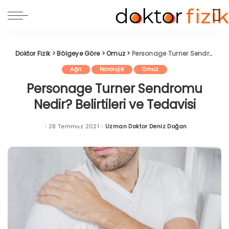
Doktor Fizik
>
Bölgeye Göre
>
Omuz
>
Personage Turner Sendromu Nedir? Belirtileri ve Tedavisi
Ağrı
Nörolojik
Omuz
Personage Turner Sendromu
Nedir? Belirtileri ve Tedavisi
28 Temmuz 2021
Uzman Doktor Deniz Doğan
Posted
by