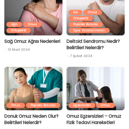
Kol
Omuz
Ortopedik
Ağrı
Omuz
Popüler Konular
Ortopedik
Spor Yaralanmaları
Sağ Omuz Ağrısı Nedenleri
Deltoid Sendromu Nedir?
Belirtileri Nelerdir?
13 Mart 2024
7 Şubat 2024
Omuz
Popüler Konular
Egzersizler
Omuz
Donuk Omuz Neden Olur?
Omuz Egzersizleri – Omuz
Belirtileri Nelerdir?
Fizik Tedavi Hareketleri