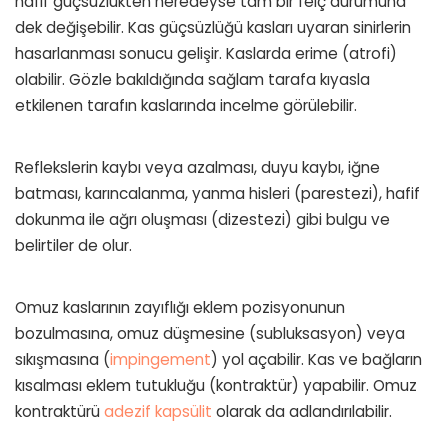
hafif güçsüzlükten neredeyse tam bir felç durumuna
dek değişebilir. Kas güçsüzlüğü kasları uyaran sinirlerin
hasarlanması sonucu gelişir. Kaslarda erime (atrofi)
olabilir. Gözle bakıldığında sağlam tarafa kıyasla
etkilenen tarafın kaslarında incelme görülebilir.
Reflekslerin kaybı veya azalması, duyu kaybı, iğne
batması, karıncalanma, yanma hisleri (parestezi), hafif
dokunma ile ağrı oluşması (dizestezi) gibi bulgu ve
belirtiler de olur.
Omuz kaslarının zayıflığı eklem pozisyonunun
bozulmasına, omuz düşmesine (subluksasyon) veya
sıkışmasına (
impingement
) yol açabilir. Kas ve bağların
kısalması eklem tutukluğu (kontraktür) yapabilir. Omuz
kontraktürü
adezif kapsülit
olarak da adlandırılabilir.