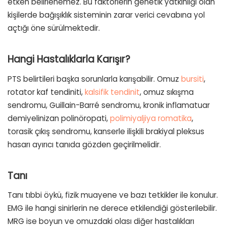
etken belirlenemez. Bu faktörlerin genetik yatkınlığı olan
kişilerde bağışıklık sisteminin zarar verici cevabına yol
açtığı öne sürülmektedir.
Hangi Hastalıklarla Karışır?
PTS belirtileri başka sorunlarla karışabilir. Omuz
bursiti
,
rotator kaf tendiniti,
kalsifik tendinit
, omuz sıkışma
sendromu, Guillain-Barré sendromu, kronik inflamatuar
demiyelinizan polinöropati,
polimiyaljiya romatika
,
torasik çıkış sendromu, kanserle ilişkili brakiyal pleksus
hasarı ayırıcı tanıda gözden geçirilmelidir.
Tanı
Tanı tıbbi öykü, fizik muayene ve bazı tetkikler ile konulur.
EMG ile hangi sinirlerin ne derece etkilendiği gösterilebilir.
MRG ise boyun ve omuzdaki olası diğer hastalıkları