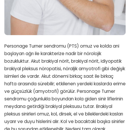
Personage Turner sendromu (PTS) omuz ve kolda ani
başlayan ağrı ile karakterize nadir bir nörolojik
bozukluktur. Akut brakiyal nörit, brakiyal nörit, idiyopatik
brakiyal pleksus nöropatisi, nöraljik amyotrofi gibi değişik
isimleri de vardır. Akut dönemi birkaç saat ile birkaç
hafta arasında sürebilir; etkilenen yerdeki kaslarda erime
ve güçsüzlük (amyotrofi) görülür. Personage Turner
sendromu çoğunlukla boyundan kola giden sinir liflerinin
meydana getirdiği brakiyal pleksusu tutar. Brakiyal
pleksus sinirleri omuz, kol, dirsek, el ve bileklerdeki kasları
uyarır ve duyu hislerini alır. Kol ve bacaktaki başka sinirler
de bu sorundan etkilenebilir. Nedeni tam olarak